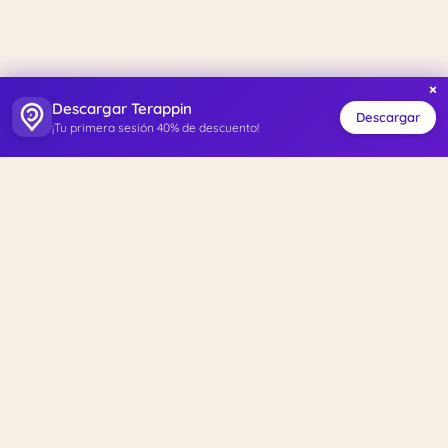
×
Descargar Terappin
Descargar
¡Tu primera sesión 40% de descuento!