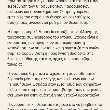
πρωτοστάτησε ο Σίγκμουντ Φρόυντ και εστιάζει στην
εξερεύνηση των υποσυνείδητων παρορμήσεων,
σκέψεων και συναισθημάτων. Οι προηγούμενες
εμπειρίες του ατόμου, τα όνειρα και οι ελεύθερες
συσχετίσεις αναλύονται μαζί με τον θεραπευτή.
Η συμπεριφορική θεραπεία εστιάζει στην αλλαγή της
τρέχουσας συμπεριφοράς του ατόμου. Στόχος είναι ο
εντοπισμός των αρνητικών συμπεριφορών, η
κατανόηση των αιτιών τους και η ανάπτυξη πιο υγιών
συμπεριφορών. Αυτή η προσέγγιση βασίζεται στις
θεωρίες μάθησης και στις αρχές της ανταμοιβής-
τιμωρίας.
Η γνωσιακή θεραπεία στοχεύει στη συναισθηματική
θεραπεία μέσω της αλλαγής των σκέψεων και των
πεποιθήσεων. Εστιάζει στον εντοπισμό των σχημάτων
σκέψης του ατόμου, στην αμφισβήτηση των αρνητικών
σκέψεων και στην ανάπτυξη πιο θετικών προοπτικών.
Η ανθρωπιστική θεραπεία στοχεύει στο να βοηθήσει το
άτομο να πραγματοποιήσει τις δυνατότητές του. Αυτή η