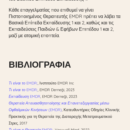
Κάθε επαγγελματίας που επιθυμεί να γίνει
Πιστοποιημένος Θεραπευτής EMDR πρέπει να λάβει τα
Βασικά Επίπεδα Εκπαίδευσης 1 και 2, καθώς και τις
Εκπαιδεύσεις Παιδιών & Εφήβων Επιπέδου 1 και 2,
μαζί με ατομική εποπτεία.
ΒΙΒΛΙΟΓΡΑΦΙΑ
Τι είναι το EMDR;
,
Ινστιτούτο EMDR Inc
Τι είναι το EMDR;
,
EMDR Derneği, 2023
Εκπαίδευση EMDR
,
EMDR Derneği, 2023
Θεραπεία Απευαισθητοποίησης και Επανεπεξεργασίας μέσω
Οφθαλμικών Κινήσεων (EMDR)
,
Κατευθυντήριες Οδηγίες Κλινικής
Πρακτικής για τη Θεραπεία της Διαταραχής Μετατραυματικού
Στρες, 2017
Τι είναι η Θεραπεία EMDR;
,
Verywell Mind, 2022