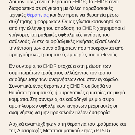
Λοιπόν, πώς είναι η θεραπεία EMDR; Το EMDR είναι
διαφορετικό σε σύγκριση με άλλες παραδοσιακές
τεχνικές
θεραπείας
και δεν προτείνει θεραπεία μέσω
συζήτησης ή φαρμάκων. Όπως γίνεται κατανοητό και
από την ελληνική του απόδοση, το EMDR χρησιμοποιεί
γρήγορες και ρυθμικές οφθαλμικές κινήσεις του
ασθενούς. Αυτές οι οφθαλμικές κινήσεις εξασθενούν
την ένταση των συναισθημάτων που προέρχονται από
προηγούμενες τραυματικές εμπειρίες του ασθενούς.
Εν συντομία, το EMDR στοχεύει στη μείωση των
συμπτωμάτων τραύματος αλλάζοντας τον τρόπο
αποθήκευσης των αναμνήσεων σου στον εγκέφαλο.
Συνοπτικά, ένας θεραπευτής EMDR σε βοηθά να
θυμάσαι τραυματικές ή πυροδοτικές εμπειρίες σε μικρά
κομμάτια. Στη συνέχεια, σε καθοδηγεί με μια σειρά
αμφίπλευρων οφθαλμικών κινήσεων μέχρι αυτές οι
αναμνήσεις να μην προκαλούν πλέον δυσφορία.
Αρχικά αναπτύχθηκε για τη θεραπεία του τραύματος και
της Διαταραχής Μετατραυματικού Στρες (PTSD).