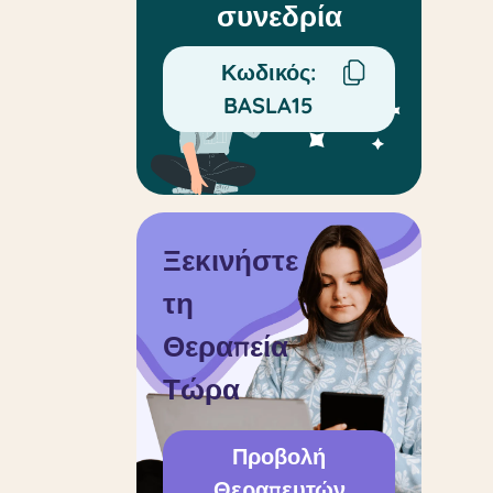
συνεδρία
Κωδικός:
BASLA15
Ξεκινήστε
τη
Θεραπεία
Τώρα
Προβολή
Θεραπευτών