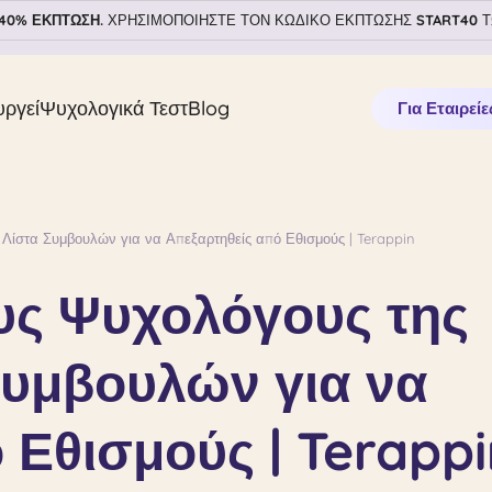
40% ΕΚΠΤΩΣΗ.
ΧΡΗΣΙΜΟΠΟΙΗΣΤΕ ΤΟΝ ΚΩΔΙΚΟ ΕΚΠΤΩΣΗΣ
START40
Τ
υργεί
Ψυχολογικά Τεστ
Blog
Για Εταιρείε
 Λίστα Συμβουλών για να Απεξαρτηθείς από Εθισμούς | Terappin
υς Ψυχολόγους της
Συμβουλών για να
 Εθισμούς | Terappi