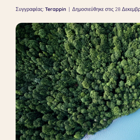
Συγγραφέας:
Terappin
|
Δημοσιεύθηκε στις 28 Δεκεμβρ