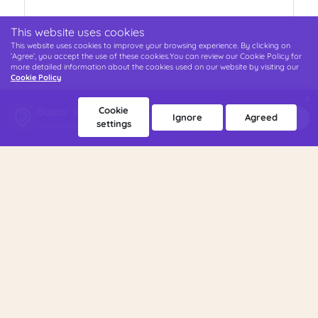
This website uses cookies
This website uses cookies to improve your browsing experience. By clicking on
‘Agree’, you accept the use of these cookies.You can review our Cookie Policy for
more detailed information about the cookies used on our website by visiting our
Cookie Policy
×
Cookie
Baixar Terappin
Ignore
Agreed
Baixar
settings
Sua primeira sessão 40% de desconto!