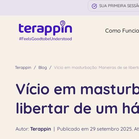
SUA PRIMEIRA SESS
Como Funci
Terappin
Blog
Vício em masturbação: Maneiras de se libert
Vício em masturb
libertar de um h
Autor:
Terappin
|
Publicado em 29 setembro 2025. At