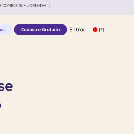
 COMECE SUA JORNADA!
Entrar
PT
as
Cadastro Gratuito
se
o