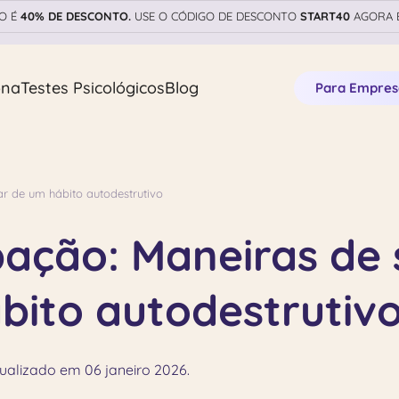
ÃO É
40% DE DESCONTO.
USE O CÓDIGO DE DESCONTO
START40
AGORA E
ona
Testes Psicológicos
Blog
Para Empres
ar de um hábito autodestrutivo
ação: Maneiras de 
ábito autodestrutiv
ualizado em 06 janeiro 2026.