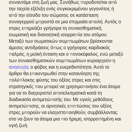
συναντάμε στη ζωή μας. Συνήθως πυροδοτείται από
την ταχεία εξέλιξη ενός συγκεκριμένου γεγονότος ή
από την είσοδο του σώματος σε κατάσταση
συναγερμού μπροστά σε μια στιγμιαία απειλή. Αυτός ο
στρες επηρεάζει γρήγορα τη συναισθηματική,
σωματική και διανοητική ισορροπία του ατόμου.
Μεταξύ των σωματικών συμπτωμάτων βρίσκονται
άμεσες αντιδράσεις όπως ο γρήγορος καρδιακός
παλμός, η μυϊκή ένταση και ο πονοκέφαλος, ενώ μεταξύ
των συναισθηματικών συμπτωμάτων κυριαρχούν η
ανησυχία
, ο φόβος και η ευερεθιστότητα. Αυτό το
άρθρο θα επικεντρωθεί στην κατανόηση της
πολύπλοκης φύσης του οξέος στρες και στις
στρατηγικές που μπορεί να χρησιμοποιήσει ένα άτομο
για να το διαχειριστεί αποτελεσματικά κατά τη
διαδικασία αντιμετώπισής του. Με υγιείς μεθόδους
αντιμετώπισης, οι αρνητικές επιπτώσεις του οξέος
στρες μπορούν να ελαχιστοποιηθούν, συμβάλλοντας
στο να ζουν τα άτομα μια πιο ήρεμη, ισορροπημένη και
υγιή ζωή.