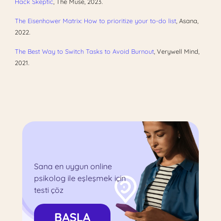
Hack Skeptic
, The Muse, 2023.
The Eisenhower Matrix: How to prioritize your to-do list
, Asana,
2022.
The Best Way to Switch Tasks to Avoid Burnout
, Verywell Mind,
2021.
Sana en uygun online
psikolog ile eşleşmek için
testi çöz
BAŞLA