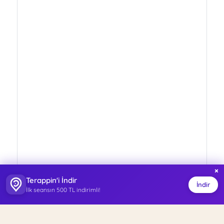
×
Terappin'i İndir
İndir
İlk seansın 500 TL indirimli!