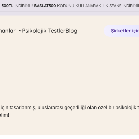
N
500TL
İNDİRİMLİ!
BASLAT500
KODUNU KULLANARAK İLK SEANS İNDİRİMİ
manlar
Psikolojik Testler
Blog
Şirketler içi
n tasarlanmış, uluslararası geçerliliği olan özel bir psikolojik te
lım!