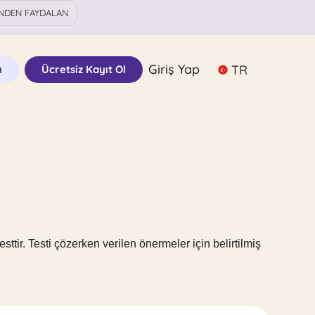
NDEN FAYDALAN
Giriş Yap
TR
n
Ücretsiz Kayıt Ol
sttir. Testi çözerken verilen önermeler için belirtilmiş