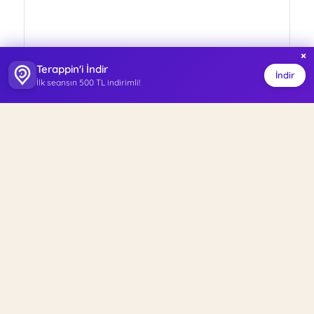
×
Terappin'i İndir
İndir
İlk seansın 500 TL indirimli!