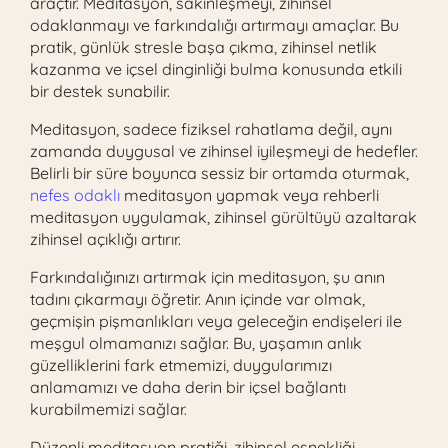
araçtır. Meditasyon, sakinleşmeyi, zihinsel
odaklanmayı ve farkındalığı artırmayı amaçlar. Bu
pratik, günlük stresle başa çıkma, zihinsel netlik
kazanma ve içsel dinginliği bulma konusunda etkili
bir destek sunabilir.
Meditasyon, sadece fiziksel rahatlama değil, aynı
zamanda duygusal ve zihinsel iyileşmeyi de hedefler.
Belirli bir süre boyunca sessiz bir ortamda oturmak,
nefes odaklı
meditasyon yapmak veya rehberli
meditasyon uygulamak, zihinsel gürültüyü azaltarak
zihinsel açıklığı artırır.
Farkındalığınızı artırmak için meditasyon, şu anın
tadını çıkarmayı öğretir. Anın içinde var olmak,
geçmişin pişmanlıkları veya geleceğin endişeleri ile
meşgul olmamanızı sağlar. Bu, yaşamın anlık
güzelliklerini fark etmemizi, duygularımızı
anlamamızı ve daha derin bir içsel bağlantı
kurabilmemizi sağlar.
Düzenli meditasyon pratiği, zihinsel esnekliği