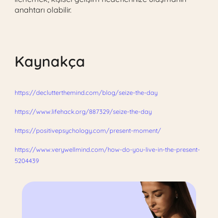
anahtarı olabilir.
Kaynakça
https://declutterthemind.com/blog/seize-the-day
https://www.lifehack.org/887329/seize-the-day
https://positivepsychology.com/present-moment/
https://www.verywellmind.com/how-do-you-live-in-the-present-
5204439