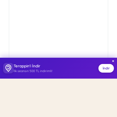
×
Terappin'i İndir
İndir
İlk seansın 500 TL indirimli!