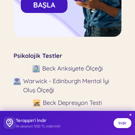
BAŞLA
Psikolojik Testler
Beck Anksiyete Ölçeği
Warwick - Edinburgh Mental İyi
Oluş Ölçeği
Beck Depresyon Testi
Hayat Doyumu Ölçeği
×
Terappin'i İndir
İndir
İlk seansın 500 TL indirimli!
Algılanan Sosyal Destek Ölçeği