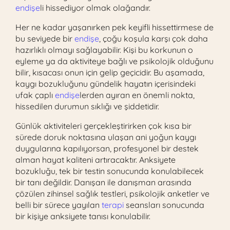
endişe
li hissediyor olmak olağandır.
Her ne kadar yaşanırken pek keyifli hissettirmese de
bu seviyede bir
endişe
, çoğu koşula karşı çok daha
hazırlıklı olmayı sağlayabilir. Kişi bu korkunun o
eyleme ya da aktiviteye bağlı ve psikolojik olduğunu
bilir, kısacası onun için gelip geçicidir. Bu aşamada,
kaygı bozukluğunu gündelik hayatın içerisindeki
ufak çaplı
endişe
lerden ayıran en önemli nokta,
hissedilen durumun sıklığı ve şiddetidir.
Günlük aktiviteleri gerçekleştirirken çok kısa bir
sürede doruk noktasına ulaşan ani yoğun kaygı
duygularına kapılıyorsan, profesyonel bir destek
alman hayat kaliteni artıracaktır. Anksiyete
bozukluğu, tek bir testin sonucunda konulabilecek
bir tanı değildir. Danışan ile danışman arasında
çözülen zihinsel sağlık testleri, psikolojik anketler ve
belli bir sürece yayılan
terapi
seansları sonucunda
bir kişiye anksiyete tanısı konulabilir.