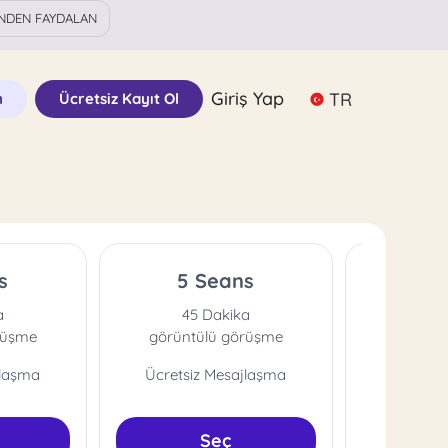
NDEN FAYDALAN
Giriş Yap
TR
n
Ücretsiz Kayıt Ol
s
5 Seans
10
a
45 Dakika
45
rüşme
görüntülü görüşme
görünt
jlaşma
Ücretsiz Mesajlaşma
Ücretsi
Seç