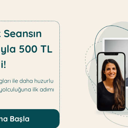
k Seansın
yla 500 TL
i!
ları ile daha huzurlu
 yolculuğuna ilk adımı
na Başla