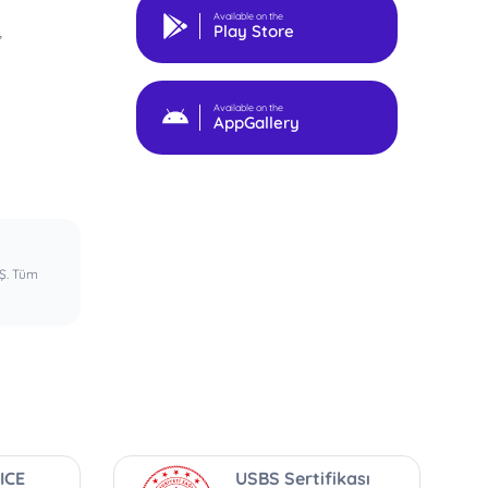
Available on the
,
Play Store
Available on the
AppGallery
.Ş. Tüm
ICE
USBS Sertifikası