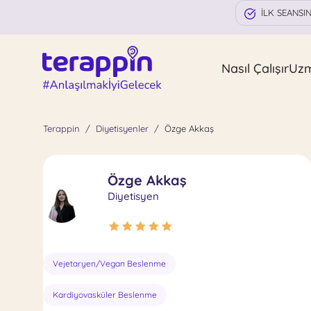
İLK SEANSI
Nasıl Çalışır
Uz
Terappin
Diyetisyenler
Özge Akkaş
Özge Akkaş
Diyetisyen
Vejetaryen/Vegan Beslenme
Kardiyovasküler Beslenme