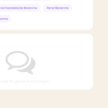
inal Hastalıklarda Beslenme
Renal Beslenme
slenme
angi bir yorum bulunmuyor.