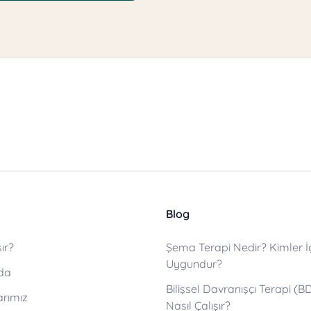
Blog
ır?
Şema Terapi Nedir? Kimler İ
Uygundur?
da
Bilişsel Davranışçı Terapi (B
arımız
Nasıl Çalışır?