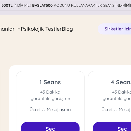
N
500TL
İNDİRİMLİ!
BASLAT500
KODUNU KULLANARAK İLK SEANS İNDİRİMİ
manlar
Psikolojik Testler
Blog
Şirketler içi
1 Seans
4 Sean
45 Dakika
45 Dakik
görüntülü görüşme
görüntülü gö
Ücretsiz Mesajlaşma
Ücretsiz Mesa
Seç
Seç