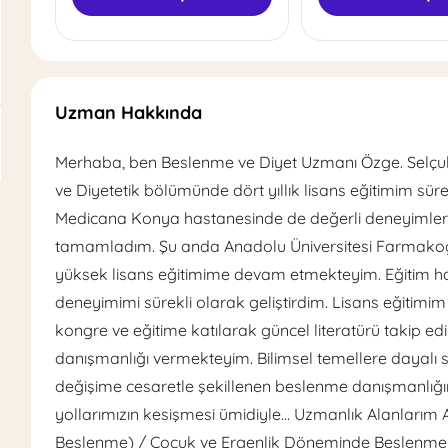
Uzman Hakkında
Merhaba, ben Beslenme ve Diyet Uzmanı Özge. Selçuk Ü
ve Diyetetik bölümünde dört yıllık lisans eğitimim süre
Medicana Konya hastanesinde de değerli deneyimler 
tamamladım. Şu anda Anadolu Üniversitesi Farmakogn
yüksek lisans eğitimime devam etmekteyim. Eğitim h
deneyimimi sürekli olarak geliştirdim. Lisans eğitim
kongre ve eğitime katılarak güncel literatürü takip 
danışmanlığı vermekteyim. Bilimsel temellere dayalı sa
değişime cesaretle şekillenen beslenme danışmanlığı
yollarımızın kesişmesi ümidiyle... Uzmanlık Alanlarım A
Beslenme) / Çocuk ve Ergenlik Döneminde Beslenme / 