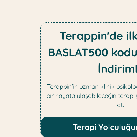
Terappin'de il
BASLAT500 kodu
İndiriml
Terappin'in uzman klinik psikolog
bir hayata ulaşabileceğin terapi
at.
Terapi Yolculuğu