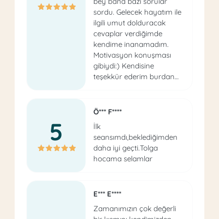
bey bana bazı sorular
sordu. Gelecek hayatım ile
ilgili umut dolduracak
cevaplar verdiğimde
kendime inanamadım.
Motivasyon konuşması
gibiydi:) Kendisine
teşekkür ederim burdan…
Ö*** F****
5
İlk
seansımdı,beklediğimden
daha iyi geçti.Tolga
hocama selamlar
E*** E****
Zamanımızın çok değerli