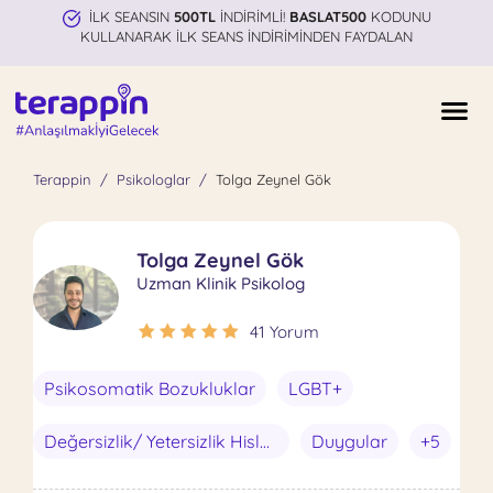
İLK SEANSIN
500TL
İNDİRİMLİ!
BASLAT500
KODUNU
KULLANARAK İLK SEANS İNDİRİMİNDEN FAYDALAN
Terappin
Psikologlar
Tolga Zeynel Gök
Tolga Zeynel Gök
Uzman Klinik Psikolog
41 Yorum
Psikosomatik Bozukluklar
LGBT+
Değersizlik/ Yetersizlik Hisleri
Duygular
+5