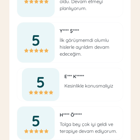
oldu. Devam etmeyi
planlıyorum.
Y**** Ş****
5
İlk görüşmemdi olumlu
hislerle ayrıldım devam
edeceğim.
5
E*** K*****
Kesinlikle konusmaliyiz
5
H**** Ö*****
Tolga bey çok iyi geldi ve
terapiye devam ediyorum.