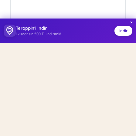
×
Terappin'i İndir
İndir
İlk seansın 500 TL indirimli!
ISO 27001