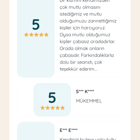
bir kısmını kendimizden
çok mutlu olmasını
istediğimiz ve mutlu
5
olduğumuzu zannettiğimiz
kişiler için harcıyoruz.
Oysa mutlu olduğumuz
kişiler çabasız oradadırlar.
Orada olmak onların
çabasıdır. Farkındalıklarla
dolu bir seanstı, çok
teşekkür ederim...
5
S*** K****
MÜKEMMEL
E*** E****
Kendinizi bulma yolculuğu