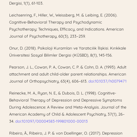
Dergisi, 1(1), 61-103.
Leichsenring, F., Hiller, W., Weissberg, M. & Leibing, E. (2006).
Cognitive-Behavioral Therapy and Psychodynamic
Psychotherapy: Techniques, Efficacy, and Indications. American
Journal of Psychotherapy, 60(3), 233–259.
Onur, D. (2018). Psikoloji Kuramları ve Yaratıcılık İlişkisi. Kırıkkale
Üniversitesi Sosyal Bilimler Dergisi (KÜSBD), 8(1), 145-156.
Pearson, J. L., Cowan, P. A., Cowan, C. P. & Cohn, D. A. (1993). Adult
attachment and adult child-older parent relationships. American
Journal of Orthopsychiatry, 63(4), 606–613.
doi:10.1037/h0079471
Reinecke, M. A., Ryan, N. E., & Dubois, D. L. (1998). Cognitive-
Behavioral Therapy of Depression and Depressive Symptoms
During Adolescence: A Review and Meta-Analysis. Journal of the
American Academy of Child & Adolescent Psychiatry, 37(1), 26–
34.
doi:10.1097/00004583-199801000-00013
Ribeiro, Â., Ribeiro, J. P. & von Doellinger, O. (2017). Depression