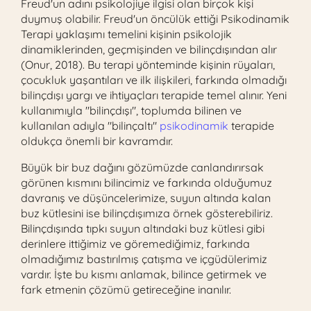
Freud'un adını psikolojiye ilgisi olan birçok kişi
duymuş olabilir. Freud'un öncülük ettiği
Psikodinamik
Terapi
yaklaşımı temelini kişinin psikolojik
dinamiklerinden, geçmişinden ve bilinçdışından alır
(Onur, 2018). Bu terapi yönteminde kişinin rüyaları,
çocukluk yaşantıları ve ilk ilişkileri, farkında olmadığı
bilinçdışı yargı ve ihtiyaçları terapide temel alınır. Yeni
kullanımıyla "bilinçdışı", toplumda bilinen ve
kullanılan adıyla "bilinçaltı"
psikodinamik
terapide
oldukça önemli bir kavramdır.
Büyük bir buz dağını gözümüzde canlandırırsak
görünen kısmını bilincimiz ve farkında olduğumuz
davranış ve düşüncelerimize, suyun altında kalan
buz kütlesini ise bilinçdışımıza örnek gösterebiliriz.
Bilinçdışında tıpkı suyun altındaki buz kütlesi gibi
derinlere ittiğimiz ve göremediğimiz, farkında
olmadığımız bastırılmış çatışma ve içgüdülerimiz
vardır. İşte bu kısmı anlamak, bilince getirmek ve
fark etmenin çözümü getireceğine inanılır.