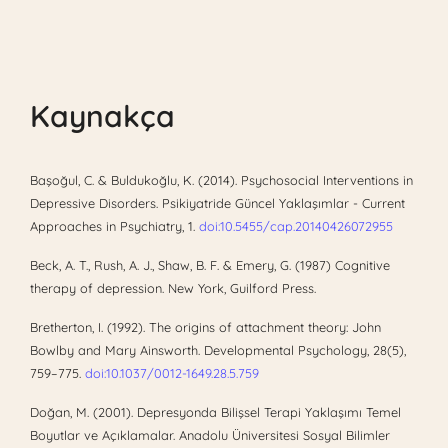
Kaynakça
Başoğul, C. & Buldukoğlu, K. (2014). Psychosocial Interventions in
Depressive Disorders. Psikiyatride Güncel Yaklaşımlar - Current
Approaches in Psychiatry, 1.
doi:10.5455/cap.20140426072955
Beck, A. T., Rush, A. J., Shaw, B. F. & Emery, G. (1987) Cognitive
therapy of depression. New York, Guilford Press.
Bretherton, I. (1992). The origins of attachment theory: John
Bowlby and Mary Ainsworth. Developmental Psychology, 28(5),
759–775.
doi:10.1037/0012-1649.28.5.759
Doğan, M. (2001). Depresyonda Bilişsel Terapi Yaklaşımı Temel
Boyutlar ve Açıklamalar. Anadolu Üniversitesi Sosyal Bilimler