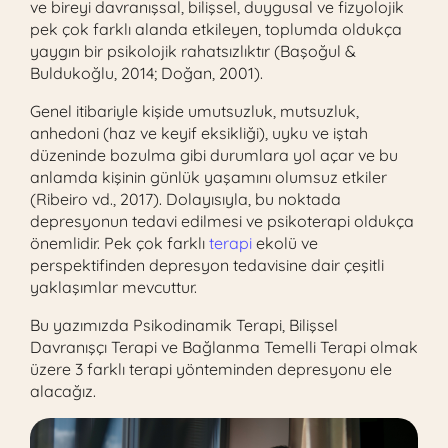
ve bireyi davranışsal, bilişsel, duygusal ve fizyolojik
pek çok farklı alanda etkileyen, toplumda oldukça
yaygın bir psikolojik rahatsızlıktır (Başoğul &
Buldukoğlu, 2014; Doğan, 2001).
Genel itibariyle kişide umutsuzluk, mutsuzluk,
anhedoni (haz ve keyif eksikliği), uyku ve iştah
düzeninde bozulma gibi durumlara yol açar ve bu
anlamda kişinin günlük yaşamını olumsuz etkiler
(Ribeiro vd., 2017). Dolayısıyla, bu noktada
depresyonun tedavi edilmesi ve psikoterapi oldukça
önemlidir. Pek çok farklı
terapi
ekolü ve
perspektifinden depresyon tedavisine dair çeşitli
yaklaşımlar mevcuttur.
Bu yazımızda
Psikodinamik Terapi, Bilişsel
Davranışçı Terapi
ve
Bağlanma Temelli Terapi
olmak
üzere 3 farklı terapi yönteminden depresyonu ele
alacağız.