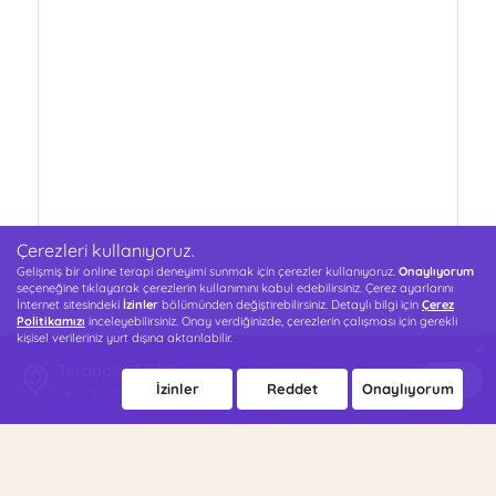
Çerezleri kullanıyoruz.
Gelişmiş bir online terapi deneyimi sunmak için çerezler kullanıyoruz.
Onaylıyorum
seçeneğine tıklayarak çerezlerin kullanımını kabul edebilirsiniz. Çerez ayarlarını
İnternet sitesindeki
İzinler
bölümünden değiştirebilirsiniz. Detaylı bilgi için
Çerez
Politikamızı
inceleyebilirsiniz. Onay verdiğinizde, çerezlerin çalışması için gerekli
kişisel verileriniz yurt dışına aktarılabilir.
×
Terappin'i İndir
İndir
İzinler
Reddet
Onaylıyorum
İlk seansın 500 TL indirimli!