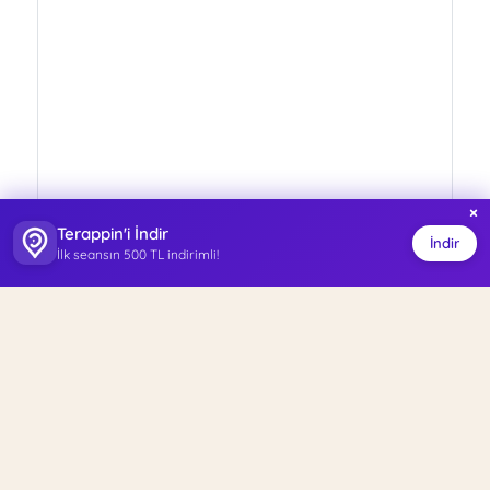
×
Terappin'i İndir
İndir
İlk seansın 500 TL indirimli!