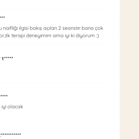
***
 naifliği ilgisi bakış açıları 2 seanstır bana çok
iyor,ilk terapi deneyimim ama iyi ki diyorum :)
* t*****
*****
 iyi olacak
***********