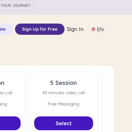
 YOUR JOURNEY!
Sign In
EN
ate
Sign Up for Free
on
5 Session
10 
eo call
45 minutes video call
45 minut
ging
Free Messaging
Free 
Select
S