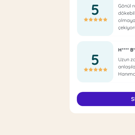
5
Gönül ra
dökebili
olmayac
çekiyor
H**** B*
5
Uzun z
anlaşıl
Hanıma
S