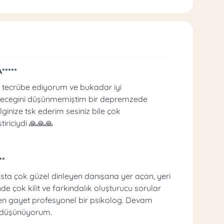
A*****
a tecrübe ediyorum ve bukadar iyi
irecegini düşünmemiştim bir depremzede
lginize tsk ederim sesiniz bile çok
tiriciydi 🙏🙏🙏
**
nsta çok güzel dinleyen danışana yer açan, yeri
nde çok kilit ve farkındalık oluşturucu sorular
en gayet profesyonel bir psikolog. Devam
 düşünüyorum.