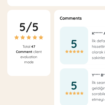
Comments
5/5
K****** 
5
İlk def
hissett
Total
47
Comment
client
olarak i
evaluation
sakinles
made
Y**** B*
5
İlk sea
geldiği
sorabil
etmeyi