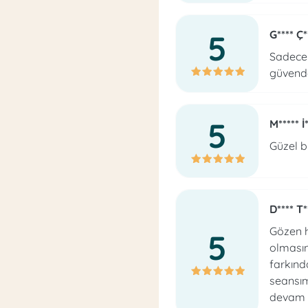
5
G**** Ç*
Sadece 
güvende
5
M***** İ
Güzel b
D**** T*
Gözen h
5
olmasını
farkında
seansım
devam 