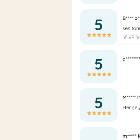
5
B**** b*
ses tonu
iyi gel
5
a*******
5
M***** İ
Her şey
m***** k