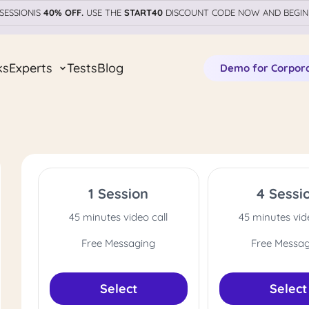
SESSIONIS
40% OFF.
USE THE
START40
DISCOUNT CODE NOW AND BEGIN
ks
Experts
Tests
Blog
Demo for Corpor
1 Session
4 Sessi
45 minutes video call
45 minutes vid
Free Messaging
Free Messa
Select
Select