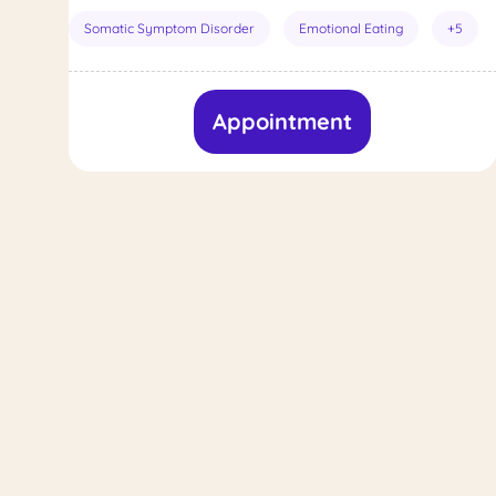
Somatic Symptom Disorder
Emotional Eating
+5
Appointment