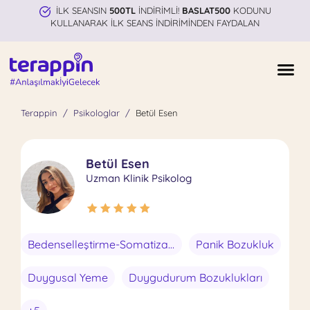
İLK SEANSIN
500TL
İNDİRİMLİ!
BASLAT500
KODUNU
KULLANARAK İLK SEANS İNDİRİMİNDEN FAYDALAN
Terappin
Psikologlar
Betül Esen
Betül Esen
Uzman Klinik Psikolog
Bedenselleştirme-Somatizasyon
Panik Bozukluk
Duygusal Yeme
Duygudurum Bozuklukları