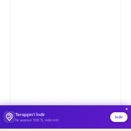
×
Terappin'i İndir
İndir
İlk seansın 500 TL indirimli!