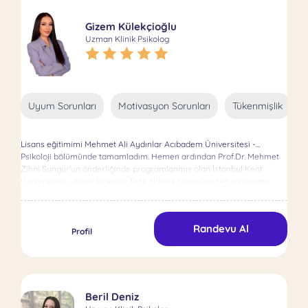
Gizem Külekçioğlu
Uzman Klinik Psikolog
Uyum Sorunları
Motivasyon Sorunları
Tükenmişlik
Lisans eğitimimi Mehmet Ali Aydınlar Acıbadem Üniversitesi -
Psikoloji bölümünde tamamladım. Hemen ardından Prof.Dr. Mehmet
Zihni Sungur'un önderliğinde programlanmış olan İstanbul Kent
Üniversitesi - Klinik Psikoloji Tezli Yüksek Lisans'ımı tez çalışmamı
tamamlayarak uzmanlığımı aldım. Kognitif ve Davranış Terapileri
Derneği (KDTD) tarafından düzenlenen Avrupa Davranış ve Kognitif
Terapiler Birliği (EABCT) 3.ve 4. Modül Eğitimi ve Süpervizyon sürecimi
Randevu Al
tamamladım. Bilişsel Davranışçı Terapi ve Şema Terapi temelli
Profil
çalışmalarımı aynı zamanda bütüncül bir yaklaşımla ele alıyorum.
Alanında uzman bir psikoterapist olarak benimsemiş olduğum
yaklaşım yargısız, yansız ve koşulsuz kabuldür.
Beril Deniz