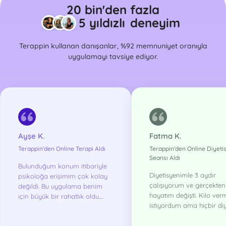
20 bin'den fazla
5 yıldızlı
deneyim
Terappin kullanan danışanlar, %92 memnuniyet oranıyla
uygulamayı tavsiye ediyor.
Ayşe K.
Fatma K.
Terappin'den Online Terapi Aldı
Terappin'den Online Diyeti
Seansı Aldı
Bulunduğum konum itibariyle
Diyetisyenimle 3 aydır
psikoloğa erişimim çok kolay
çalışıyorum ve gerçekten
değildi. Bu uygulama benim
hayatım değişti. Kilo ver
için büyük bir rahatlık oldu.
istiyordum ama hiçbir diy
Ayrıca terapinin istediğim
yaramıyordu. Şimdi hem 
ortamdan sağlanabilmesi
verdim hem de sağlıklı