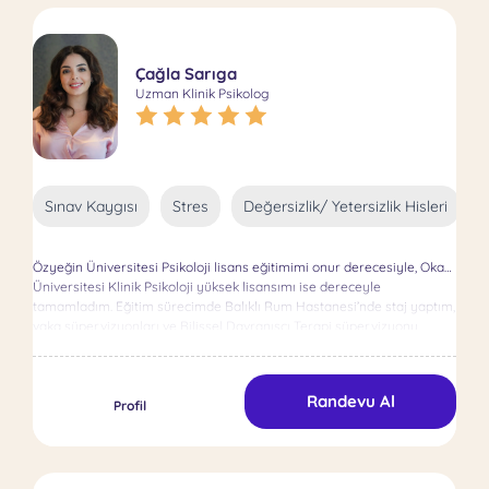
Çözüm Odaklı Kısa Süreli Terapi çerçevelerini kullanıyorum. Bu
yaklaşımlar, danışanlarımın düşünce ve davranışlarını dönüştürmeye
odaklanarak, karşılaştıkları zorluklara etkili ve sürdürülebilir çözümler
Çağla Sarıga
geliştirmelerine yardımcı oluyor. Yetişkin psikoterapisi, bireylerin
Uzman Klinik Psikolog
kendilerini daha iyi anlamalarını ve duygusal ve bilişsel denge
kurmalarını sağlayan hayati bir süreçtir. Bu yolculuk boyunca,
bireylerin zorluklarını fark etmelerine ve pratik çözümler
geliştirmelerine yardımcı oluyorum. Çocuk psikoterapisinde,
çocukların duygusal gelişimini desteklemek ve travmalarını ya da
zorluklarını oyun dilini kullanarak işlemelerine yardımcı olmak için
Sınav Kaygısı
Stres
Değersizlik/ Yetersizlik Hisleri
oyun terapisinin önemini vurguluyorum. Çocuklar için en doğal
iletişim aracı olan oyun, onların duygu ve düşüncelerini ortaya
çıkarmak için güçlü bir yöntemdir. Ayrıca, aile ilişkilerini güçlendirmek
Özyeğin Üniversitesi Psikoloji lisans eğitimimi onur derecesiyle, Okan
ve ebeveynlerin çocuklarının psikolojik gelişimini mümkün olan en iyi
Üniversitesi Klinik Psikoloji yüksek lisansımı ise dereceyle
şekilde desteklemelerine yardımcı olmak için ebeveynlere rehberlik
tamamladım. Eğitim sürecimde Balıklı Rum Hastanesi’nde staj yaptım,
etmeyi önemsiyorum. Mesleki yolculuğumdaki en büyük
vaka süpervizyonları ve Bilişsel Davranışçı Terapi süpervizyonu
motivasyonum, danışanlarımın hayatlarına olumlu bir etki yapmak ve
aldım. Anksiyete, depresyon, yeme bozuklukları, obsesif düşünceler,
daha güçlü bir iç denge kurmalarına destek olmaktır. Her bireyin
sınav kaygısı ve motivasyon alanlarında çalışıyorum. Bilimsel temelli
benzersizliğine inanan biri olarak, birlikte çalıştığım kişilere yardımcı
ve etik bir yaklaşımla danışanlarımın potansiyellerini keşfetmelerine
olurken empati, saygı ve bilimsel yaklaşımları kılavuz ilkelerim olarak
Randevu Al
destek oluyorum.
Profil
benimsiyorum.