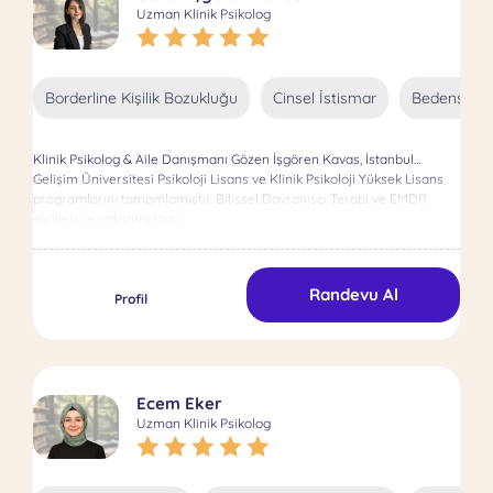
Uzman Klinik Psikolog
Borderline Kişilik Bozukluğu
Cinsel İstismar
Bedenselle
Klinik Psikolog & Aile Danışmanı Gözen İşgören Kavas, İstanbul
Gelişim Üniversitesi Psikoloji Lisans ve Klinik Psikoloji Yüksek Lisans
programlarını tamamlamıştır. Bilişsel Davranışçı Terapi ve EMDR
ekolleri ile çalışmaktadır.
Randevu Al
Profil
Ecem Eker
Uzman Klinik Psikolog