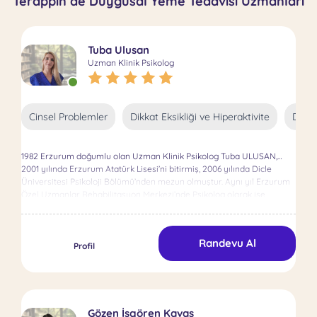
Terappin’de Duygusal Yeme Tedavisi Uzmanları
Tuba Ulusan
Uzman Klinik Psikolog
Cinsel Problemler
Dikkat Eksikliği ve Hiperaktivite
Duyg
1982 Erzurum doğumlu olan Uzman Klinik Psikolog Tuba ULUSAN,
2001 yılında Erzurum Atatürk Lisesi’ni bitirmiş, 2006 yılında Dicle
Üniversitesi Psikoloji Bölümü’nden mezun olmuştur. Aynı yıl Erzurum
Özel Uzmanlar Rehabilitasyon Merkezi’nde Psikolog olarak işe
başlamıştır. 2016-2017 yılında İstanbul Esenyurt Üniversitesi Psikoloji
Anabilim Dalı Klinik Psikoloji Bilim Dalı’nda Yüksek Lisans yaparak
Uzman Klinik Psikolog olmuştur. 2007-2022 yılları arasında İçişleri
Randevu Al
Bakanlığı’nda ve Sağlık Bakanlığı’nda görev yapan ULUSAN, binlerce
Profil
danışana terapi yapmış, halen 16 yıllık deneyimiyle psikoterapistlik
yapmaktadır.
Gözen İşgören Kavas