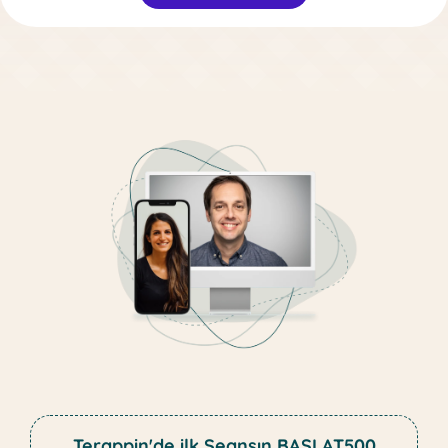
Terappin'de ilk Seansın BASLAT500