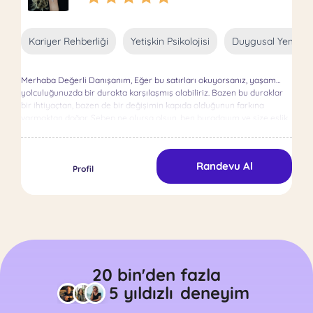
Kariyer Rehberliği
Yetişkin Psikolojisi
Duygusal Yeme
Merhaba Değerli Danışanım, Eğer bu satırları okuyorsanız, yaşam
yolculuğunuzda bir durakta karşılaşmış olabiliriz. Bazen bu duraklar
bir ihtiyaçtan, bazen de bir değişimin kapıda olduğunun farkına
varmaktan doğar. Sebep ne olursa olsun, ben buradayım ve size eşlik
etmeye hazırım. Psikoterapi alanındaki yolculuğuma, Özyeğin
Üniversitesi’nde onur derecesiyle tamamladığım Psikoloji lisans
eğitimimle başladım ve The NHS Foundation Trust ile Maltepe
Randevu Al
Üniversitesi iş birliğiyle gerçekleştirilen Klinik Psikoloji yüksek lisans
Profil
programıyla bu yolculuğu derinleştirdim. Psikoterapi alanındaki
uzmanlığımı, akademik eğitimlerimle ve uluslararası alanda kabul
görmüş yaklaşımlarla zenginleştirdim. Kadıköy Florence Nightingale
Hastanesi’ndeki iş tecrübem ve akademik eğitimlerim, danışanlarla
yaptığım birebir çalışmalarda bedenin ve zihnin bir bütün olarak nasıl
dönüşebildiğine tanıklık etmemi sağladı. Yüksek lisans tez
çalışmamda, prematüre bebek anneleriyle görüşmeler yaparak,
erken doğum sonrası yaşanan fiziksel ve duygusal zorlukları
20 bin'den fazla
derinlemesine inceledim. Bu süreç, gebelik ve doğum sonrası
5 yıldızlı
deneyim
dönemde annelerin ihtiyaçlarını daha iyi anlamama rehberlik etti.
Ayrıca, Covid-19 döneminde beden-zihin bağlantısına dair uluslararası