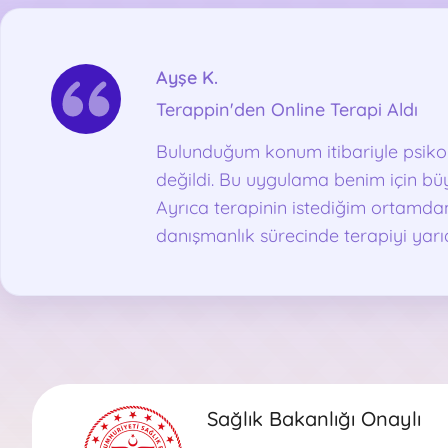
problemleri, ilişki ve bağlanma problemleri
bulunmaktadır. Bugüne kadar birçok anahaber ve
TV programlarına konuk uzman psikolog olarak
Ayşe K.
katılmıştır. Uzmanlık alanı ile ilgili düzenli olarak
Terappin'den Online Terapi Aldı
gazete ve dergilerde yazılar yayımlamaktadır.
Seanslarını yüz yüze ve yurtiçi/yurtdışı olarak online
Bulunduğum konum itibariyle psiko
olarak sürdürmektedir.
değildi. Bu uygulama benim için büy
Ayrıca terapinin istediğim ortamda
danışmanlık sürecinde terapiyi yar
ortadan kaldırdı, zira benim için za
bir de kendimi toparlayıp terapiy
daha zorlaşabiliyor. Terappin bu açı
tercih oldu.
Sağlık Bakanlığı Onaylı