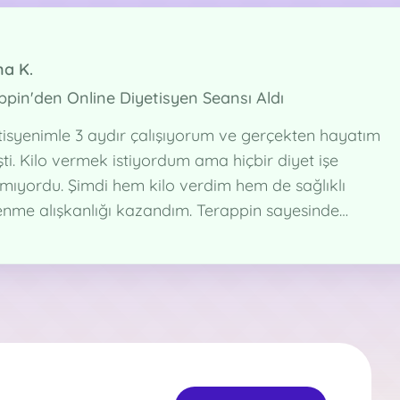
a K.
ppin'den Online Diyetisyen Seansı Aldı
tisyenimle 3 aydır çalışıyorum ve gerçekten hayatım
ti. Kilo vermek istiyordum ama hiçbir diyet işe
mıyordu. Şimdi hem kilo verdim hem de sağlıklı
enme alışkanlığı kazandım. Terappin sayesinde
den çıkmadan profesyonel destek alabiliyorum.