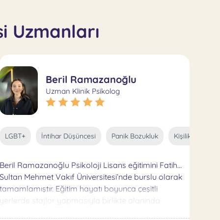
si Uzmanları
Beril Ramazanoğlu
Uzman Klinik Psikolog
Varoluşsal Kaygılar
Sosyal Kaygı
Aile İçi Şiddet
Dikkat Eksikliği
Kumar
Akran Zorbalığı
İnternet Bağımlılığı
Sosy
LGBT+
İntihar Düşüncesi
Panik Bozukluk
Kişilik Bozukluk
Beril Ramazanoğlu Psikoloji Lisans eğitimini Fatih
Sultan Mehmet Vakıf Üniversitesi’nde burslu olarak
tamamlamıştır. Eğitim hayatı boyunca çeşitli
yerlerde stajlar yapmasıyla birlikte alanında
uzmanlaşabilmek adına eğitimler de almıştır. Lisans