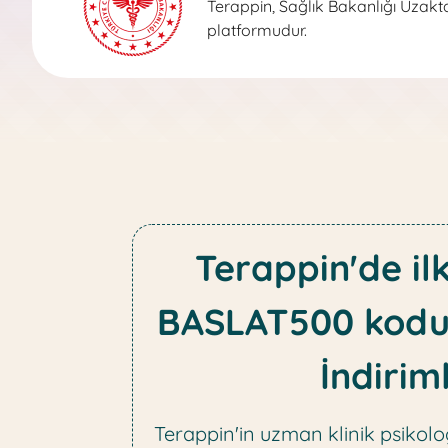
Terappin, Sağlık Bakanlığı Uzaktan
platformudur.
Terappin'de il
BASLAT500 kodu
İndiriml
Terappin'in uzman klinik psikolog