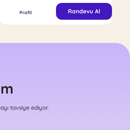
çalışmalarını sürdürmektedir.
davranışçı oyun terapisi eğitimine de katılmıştır.
Randevu Al
Seanslarında koşulsuz olumlu kabul, içtenlik ve
Profil
terapötik ilişki en önem verdiği değerlerdir. Gerek
kendinizi tanımada gerek çeşitli sorunlarınızda sizi
dinlemek ve psikolojik destek sağlamak adına
buradadır.
im
yı tavsiye ediyor.