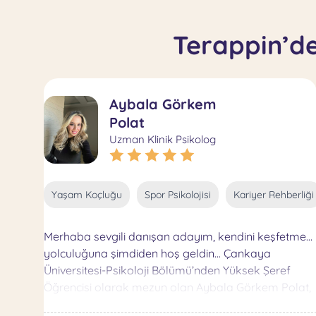
Terappin’de
Aybala Görkem
Polat
Uzman Klinik Psikolog
Yaşam Koçluğu
Spor Psikolojisi
Kariyer Rehberliği
Merhaba sevgili danışan adayım, kendini keşfetme
yolculuğuna şimdiden hoş geldin... Çankaya
Üniversitesi-Psikoloji Bölümü’nden Yüksek Şeref
Öğrencisi olarak mezun olan Aybala Görkem Polat,
lisans dönemi stajını hem Psikiyatri hem de AMATEM