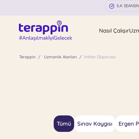
İLK SEANSI
Nasıl Çalışır
Uz
Terappin
Uzmanlık Alanları
İntihar Düşüncesi
Tümü
Sınav Kaygısı
Ergen Ps