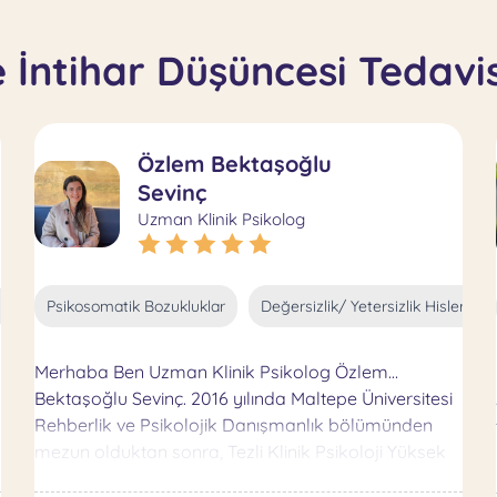
 İntihar Düşüncesi Tedavi
Özlem Bektaşoğlu
Sevinç
Uzman Klinik Psikolog
Cinsel Problemler
Psikosomatik Bozukluklar
Kardeş Kıskançlığı
Değersizlik/ Yetersizlik Hisleri
İntihar Düşüncesi
Merhaba Ben Uzman Klinik Psikolog Özlem
Bektaşoğlu Sevinç. 2016 yılında Maltepe Üniversitesi
Rehberlik ve Psikolojik Danışmanlık bölümünden
mezun olduktan sonra, Tezli Klinik Psikoloji Yüksek
Lisansımı Üsküdar Üniversitesi ‘nde tamamladım.