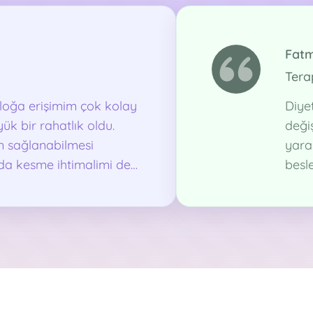
Fatm
Tera
loğa erişimim çok kolay
Diye
ük bir rahatlık oldu.
değiş
n sağlanabilmesi
yara
ıda kesme ihtimalimi de
besl
ten zor olan süreçlerde
evim
e gitmek zaman zaman
dan benim için iyi bir