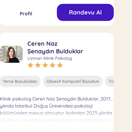
dönemi stajlarını; Almanya Kaatz Beratungsstelle,
Doctors Academy , Aura Psikoterapi Sanatla Terapi
Randevu Al
Profil
ve Eğitim Merkezi’nde aktif bir şekilde
tamamlamıştır. Lisans eğitimi sona erdikten sonra
Marmara Üniversitesi’nden Aile Danışmanlığı eğitimi
almıştır
Ceren Naz
Şenaydın Bulduklar
Uzman Klinik Psikolog
Aile İçi Şiddet
İntihar Düşüncesi
Yalnızlık
Aldatılma
uygular
Borderline Kişilik Bozukluğu
Sosyal Kaygı
Narsisti
Yeme Bozuklukları
Obsesif Kompulsif Bozukluk
Travma ve 
Klinik psikolog Ceren Naz Şenaydın Bulduklar, 2017
yılında İstanbul Doğuş Üniversitesi psikoloji
bölümünden mezun olmuştur. Ardından 2023 yılında
da Atılım Üniversitesi klinik psikoloji master eğitimini
başarıyla tamamlayıp, klinik psikolog uzmanlık