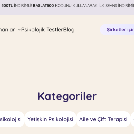
N
500TL
İNDİRİMLİ!
BASLAT500
KODUNU KULLANARAK İLK SEANS İNDİRİMİ
manlar
Psikolojik Testler
Blog
Şirketler içi
Kategoriler
ikolojisi
Yetişkin Psikolojisi
Aile ve Çift Terapisi