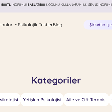
N
500TL
İNDİRİMLİ!
BASLAT500
KODUNU KULLANARAK İLK SEANS İNDİRİMİ
manlar
Psikolojik Testler
Blog
Şirketler içi
Kategoriler
ikolojisi
Yetişkin Psikolojisi
Aile ve Çift Terapisi