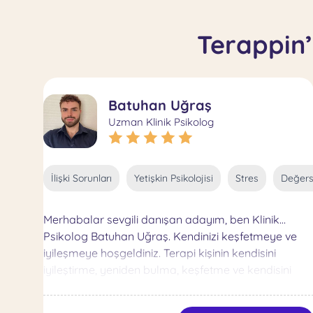
Terappin’
Batuhan Uğraş
Uzman Klinik Psikolog
İlişki Sorunları
Yetişkin Psikolojisi
Stres
Değersi
Merhabalar sevgili danışan adayım, ben Klinik
Psikolog Batuhan Uğraş. Kendinizi keşfetmeye ve
iyileşmeye hoşgeldiniz. Terapi kişinin kendisini
iyileştirme, yeniden bulma, keşfetme ve kendisini
gerçekleştirme serüvenidir. Her seans bu yolculuğun
önemli bir adımıdır ve bu adımı attığınız için sizi tebrik