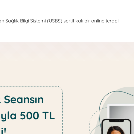
birlikte yol almak dileğiyle..
 Sağlık Bilgi Sistemi (USBS) sertifikalı bir online terapi
k Seansın
yla 500 TL
i!