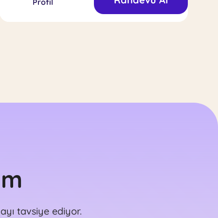
Profil
hastanelerinde asistan psikolog olarak çalıştım.
Kabul ve Adanmışlık Terapisi (ACT), Bilişsel
Davranışçı terapi ve Gottman çift terapisi
sertifikalarım
im
yı tavsiye ediyor.