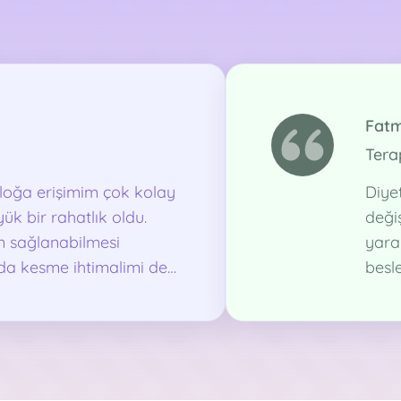
terapi yargılama, etiketleme ve kınamadan uzak
size özel bir alandır. Terapi seansında tüm
konuşulanlar etik sınırlar içinde danışan ve terapist
arasında kalır. Bu sürecin sonunda danışanlara
kendi kendilerinin psikoloğu olabilmelerini
sağlayacak çerçeveyi öğretebilmek temel
Fatm
hedefimdir. Terapiye başlamadan önceki süreçte en
Tera
çok merak edilenlerden biri de terapinin ne kadar
süreceğidir. Bu danışanın problemine, seans
loğa erişimim çok kolay
Diye
ilerleyişine ve sıklığına bağlı her danışanda ona özgü
ük bir rahatlık oldu.
değiş
olarak değişmekle beraber BDT ekolünde ortalama
8-10 seans öngörülebilir. Ancak bazı durumlarda çok
n sağlanabilmesi
yara
daha kısa veya danışanın ihtiyacı devam etmekte
ıda kesme ihtimalimi de
besl
ise daha uzun sürebilir. Bu noktada akut problemler
ten zor olan süreçlerde
evim
veya kısa süreli danışmanlık dışında sürece düzenli
e gitmek zaman zaman
devam etmenizi en iyi faydayı alabilmek için önemle
dan benim için iyi bir
tavsiye etmekteyim. İlk seansın ardından bir terapi
sürecine başlamaya karar verirseniz umarım keyifle
beraber çalışabiliriz. Kendiniz için attığınız bu adımda