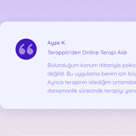
Ayşe K.
Terappin'den Online Terapi Aldı
Bulunduğum konum itibariyle psiko
değildi. Bu uygulama benim için büy
Ayrıca terapinin istediğim ortamda
danışmanlık sürecinde terapiyi yar
ortadan kaldırdı, zira benim için za
bir de kendimi toparlayıp terapiy
daha zorlaşabiliyor. Terappin bu açı
tercih oldu.