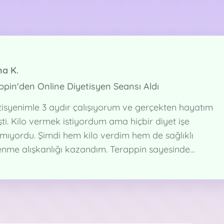
a K.
ppin'den Online Diyetisyen Seansı Aldı
tisyenimle 3 aydır çalışıyorum ve gerçekten hayatım
ti. Kilo vermek istiyordum ama hiçbir diyet işe
mıyordu. Şimdi hem kilo verdim hem de sağlıklı
enme alışkanlığı kazandım. Terappin sayesinde
den çıkmadan profesyonel destek alabiliyorum.