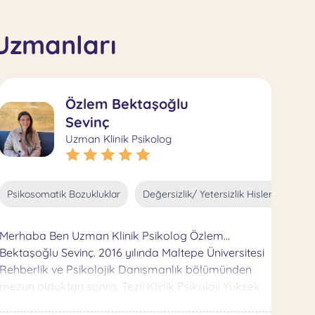
 Uzmanları
Özlem Bektaşoğlu
Sevinç
Uzman Klinik Psikolog
ri
Yaşam Koçluğu
Sosyal Kaygı
Depresyon
Anksiye
zlik Hisleri
Psikosomatik Bozukluklar
Duygular
Borderline Kişilik Bozukluğu
Değersizlik/ Yetersizlik Hisleri
Kronik A
Var
Merhaba Ben Uzman Klinik Psikolog Özlem
Bektaşoğlu Sevinç. 2016 yılında Maltepe Üniversitesi
Rehberlik ve Psikolojik Danışmanlık bölümünden
mezun olduktan sonra, Tezli Klinik Psikoloji Yüksek
Lisansımı Üsküdar Üniversitesi ‘nde tamamladım.