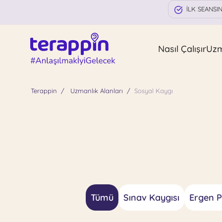
İLK SEANSI
Nasıl Çalışır
Uz
Terappin
Uzmanlık Alanları
Sosyal Kaygı
Tümü
Sınav Kaygısı
Ergen Ps