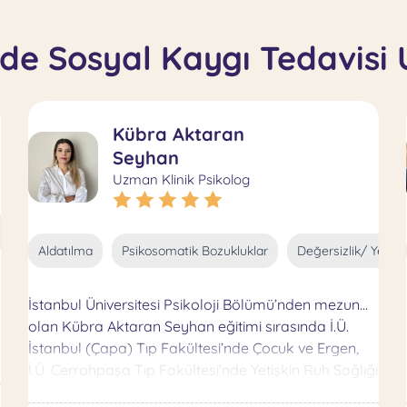
de Sosyal Kaygı Tedavisi
Kübra Aktaran
Seyhan
Uzman Klinik Psikolog
zlik/ Yetersizlik Hisleri
İletişim Problemleri
Özgüven Problemle
Aldatılma
Psikosomatik Bozukluklar
Değersizlik/ Yetersi
İstanbul Üniversitesi Psikoloji Bölümü’nden mezun
olan Kübra Aktaran Seyhan eğitimi sırasında İ.Ü.
İstanbul (Çapa) Tıp Fakültesi’nde Çocuk ve Ergen,
İ.Ü. Cerrahpaşa Tıp Fakültesi’nde Yetişkin Ruh Sağlığı
ve Hastalıkları Ana Bilim Dalı’nda gönüllü stajlarını