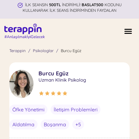
İLK SEANSIN
500TL
İNDİRİMLİ!
BASLAT500
KODUNU
KULLANARAK İLK SEANS İNDİRİMİNDEN FAYDALAN
Terappin
Psikologlar
Burcu Egüz
Burcu Egüz
Uzman Klinik Psikolog
Öfke Yönetimi
İletişim Problemleri
Aldatılma
Boşanma
+5