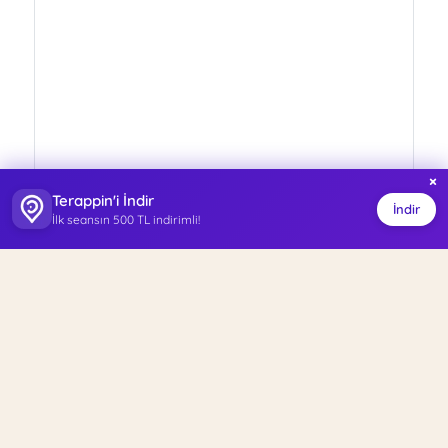
×
Terappin'i İndir
İndir
İlk seansın 500 TL indirimli!