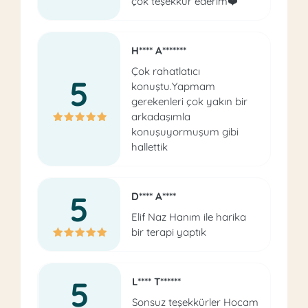
çok teşekkür ederim❤️
H**** A*******
Çok rahatlatıcı
5
konuştu.Yapmam
gerekenleri çok yakın bir
arkadaşımla
konuşuyormuşum gibi
hallettik
5
D**** A****
Elif Naz Hanım ile harika
bir terapi yaptık
5
L**** T******
Sonsuz teşekkürler Hocam