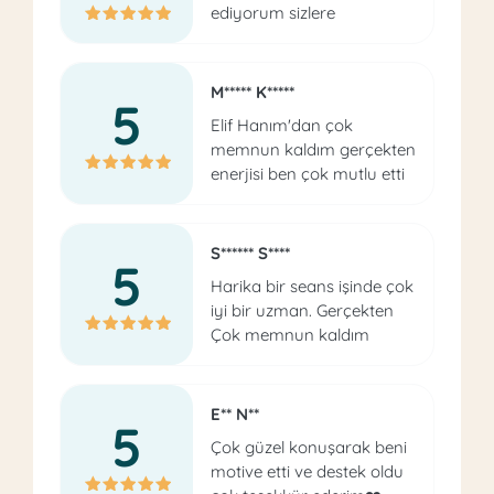
ediyorum sizlere
M***** K*****
5
Elif Hanım'dan çok
memnun kaldım gerçekten
enerjisi ben çok mutlu etti
S****** S****
5
Harika bir seans işinde çok
iyi bir uzman. Gerçekten
Çok memnun kaldım
E** N**
5
Çok güzel konuşarak beni
motive etti ve destek oldu