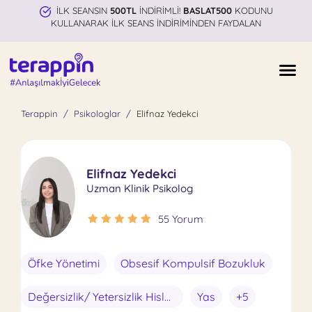
İLK SEANSIN
500TL
İNDİRİMLİ!
BASLAT500
KODUNU
KULLANARAK İLK SEANS İNDİRİMİNDEN FAYDALAN
Terappin
Psikologlar
Elifnaz Yedekci
Elifnaz Yedekci
Uzman Klinik Psikolog
55 Yorum
Öfke Yönetimi
Obsesif Kompulsif Bozukluk
Değersizlik/ Yetersizlik Hisleri
Yas
+5