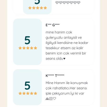
🩷🩷🩷🩷🩷🩷🩷
E*** G****
mine hanim cok
5
guleryuzlu anlayisli ve
ilgiliydi kendisine ne kadar
tesekkur etsem az kalir
benim icin cok verimli bir
seans oldu♥️
K***** T******
5
Mine Hanım ile konuşmak
çok rahatlatıcı.Her seansı
iple çekiyorum.İyi ki var
🙏🏻🤍