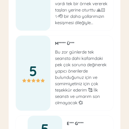
vardı tek bir örnek vererek
taşları yerine oturttu 🙏🏻
✨🫡 bir daha yollarımızın
kesişmesi dileğiyle…
M***** Ü***
Bu zor günlerde tek
seansta dahi kafamdaki
pek çok soruna değinerek
5
yapıcı önerilerde
bulunduğunuz için ve
samimiyetiniz için çok
teşekkür ederim 🥰 İlk
seanstı ve umarım son
olmayacak 💞
5
E*** G****