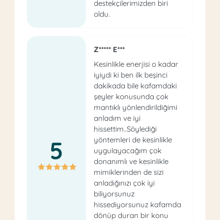
destekçilerimizden biri
oldu.
Z***** E***
Kesinlikle enerjisi o kadar
iyiydi ki ben ilk beşinci
dakikada bile kafamdaki
şeyler konusunda çok
mantıklı yönlendirildiğimi
anladım ve iyi
hissettim..Söylediği
yöntemleri de kesinlikle
5
uygulayacağım çok
donanımlı ve kesinlikle
mimiklerinden de sizi
anladığınızı çok iyi
biliyorsunuz
hissediyorsunuz kafamda
dönüp duran bir konu