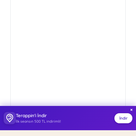
×
Terappin'i İndir
İndir
İlk seansın 500 TL indirimli!