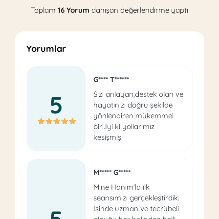
Toplam
16 Yorum
danışan değerlendirme yaptı
Yorumlar
G**** T******
Sizi anlayan,destek olan ve
5
hayatınızı doğru şekilde
yönlendiren mükemmel
biri.İyi ki yollarımız
kesişmiş.
M***** G*****
Mine Hanım'la ilk
seansımızı gerçekleştirdik.
İşinde uzman ve tecrübeli