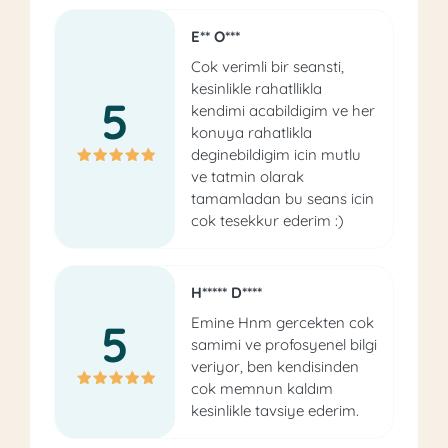
E** O***
Cok verimli bir seansti,
kesinlikle rahatllikla
5
kendimi acabildigim ve her
konuya rahatlikla
deginebildigim icin mutlu
ve tatmin olarak
tamamladan bu seans icin
cok tesekkur ederim :)
H***** D****
Emine Hnm gercekten cok
5
samimi ve profosyenel bilgi
veriyor, ben kendisinden
cok memnun kaldım
kesinlikle tavsiye ederim.