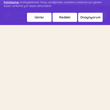
Politikamızı
inceleyebilirsiniz. Onay verdiğinizde, çerezlerin çalışması için gerekli
kişisel verileriniz yurt dışına aktarılabilir.
×
Terappin'i İndir
İndir
İzinler
Reddet
Onaylıyorum
İlk seansın 500 TL indirimli!