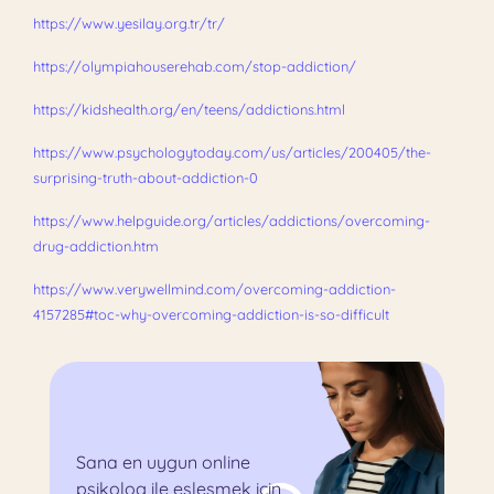
https://www.yesilay.org.tr/tr/
https://olympiahouserehab.com/stop-addiction/
https://kidshealth.org/en/teens/addictions.html
https://www.psychologytoday.com/us/articles/200405/the-
surprising-truth-about-addiction-0
https://www.helpguide.org/articles/addictions/overcoming-
drug-addiction.htm
https://www.verywellmind.com/overcoming-addiction-
4157285#toc-why-overcoming-addiction-is-so-difficult
Sana en uygun online
psikolog ile eşleşmek için