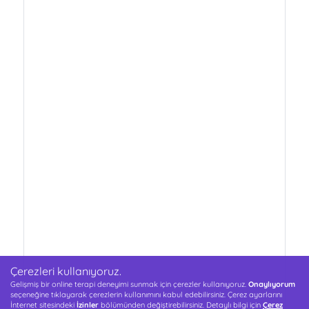
Çerezleri kullanıyoruz.
Gelişmiş bir online terapi deneyimi sunmak için çerezler kullanıyoruz.
Onaylıyorum
seçeneğine tıklayarak çerezlerin kullanımını kabul edebilirsiniz. Çerez ayarlarını
İnternet sitesindeki
İzinler
bölümünden değiştirebilirsiniz. Detaylı bilgi için
Çerez