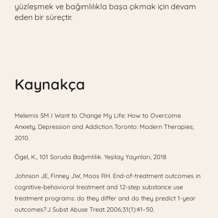
yüzleşmek ve bağımlılıkla başa çıkmak için devam
eden bir süreçtir.
Kaynakça
Melemis SM. I Want to Change My Life: How to Overcome
Anxiety, Depression and Addiction. Toronto: Modern Therapies;
2010.
Ögel, K., 101 Soruda Bağımlılık. Yeşilay Yayınları, 2018
Johnson JE, Finney JW, Moos RH. End-of-treatment outcomes in
cognitive-behavioral treatment and 12-step substance use
treatment programs: do they differ and do they predict 1-year
outcomes? J Subst Abuse Treat. 2006;31(1):41–50.