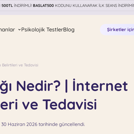
N
500TL
İNDİRİMLİ!
BASLAT500
KODUNU KULLANARAK İLK SEANS İNDİRİMİ
manlar
Psikolojik Testler
Blog
Şirketler içi
 Belirtileri ve Tedavisi
ğı Nedir? | İnternet
leri ve Tedavisi
 30 Haziran 2026 tarihinde güncellendi.