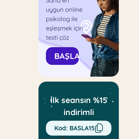
Sana en
uygun online
psikolog ile
eşleşmek için
testi çöz
BAŞLA
İlk seansın %15
indirimli
Kod:
BASLA15