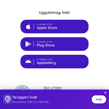
Uygulamayı İndir
Available on the
Apple Store
Available on the
Play Store
Available on the
AppGallery
ISO 27001
×
Bilgi Güvenliği Yönetim Sistemi
Terappin'i İndir
Sertifikalı
İndir
İlk seansın 500 TL indirimli!