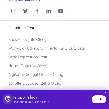
Psikolojik Testler
Beck Anksiyete Ölçeği
Warwick - Edinburgh Mental İyi Oluş Ölçeği
Beck Depresyon Testi
Hayat Doyumu Ölçeği
Algılanan Sosyal Destek Ölçeği
Schutte Duygusal Zeka Ölçeği
Rosenberg Benlik Saygısı Ölçeği
×
Terappin'i İndir
İndir
Beyaz Ayı Supresyon Envanteri
İlk seansın 500 TL indirimli!