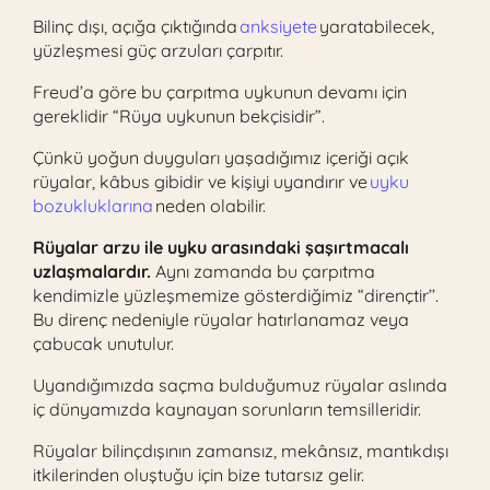
Bilinç dışı, açığa çıktığında
anksiyete
yaratabilecek,
yüzleşmesi güç arzuları çarpıtır.
Freud’a göre bu çarpıtma uykunun devamı için
gereklidir “Rüya uykunun bekçisidir”.
Çünkü yoğun duyguları yaşadığımız içeriği açık
rüyalar, kâbus gibidir ve kişiyi uyandırır ve
uyku
bozukluklarına
neden olabilir.
Rüyalar arzu ile uyku arasındaki şaşırtmacalı
uzlaşmalardır.
Aynı zamanda bu çarpıtma
kendimizle yüzleşmemize gösterdiğimiz “dirençtir’’.
Bu direnç nedeniyle rüyalar hatırlanamaz veya
çabucak unutulur.
Uyandığımızda saçma bulduğumuz rüyalar aslında
iç dünyamızda kaynayan sorunların temsilleridir.
Rüyalar bilinçdışının zamansız, mekânsız, mantıkdışı
itkilerinden oluştuğu için bize tutarsız gelir.