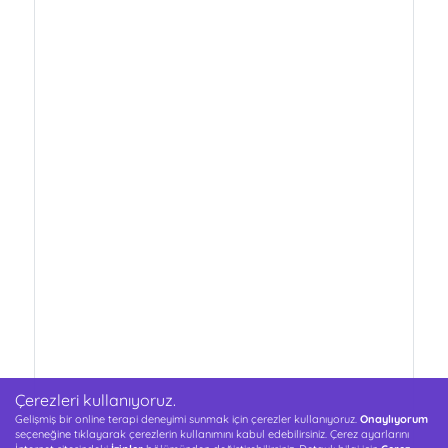
Çerezleri kullanıyoruz.
Gelişmiş bir online terapi deneyimi sunmak için çerezler kullanıyoruz.
Onaylıyorum
seçeneğine tıklayarak çerezlerin kullanımını kabul edebilirsiniz. Çerez ayarlarını