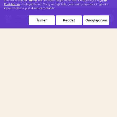
İnternet sitesindeki
İzinler
bölümünden değiştirebilirsiniz. Detaylı bilgi için
Çerez
Politikamızı
inceleyebilirsiniz. Onay verdiğinizde, çerezlerin çalışması için gerekli
kişisel verileriniz yurt dışına aktarılabilir.
×
Terappin'i İndir
İndir
İzinler
Reddet
Onaylıyorum
İlk seansın 500 TL indirimli!