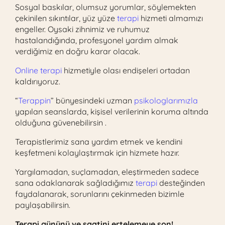
Sosyal baskılar, olumsuz yorumlar, söylemekten
çekinilen sıkıntılar, yüz yüze
terapi
hizmeti almamızı
engeller. Oysaki zihnimiz ve ruhumuz
hastalandığında, profesyonel yardım almak
verdiğimiz en doğru karar olacak.
Online terapi
hizmetiyle olası endişeleri ortadan
kaldırıyoruz.
“
Terappin
” bünyesindeki uzman
psikologlarımızla
yapılan seanslarda, kişisel verilerinin koruma altında
olduğuna güvenebilirsin .
Terapistlerimiz sana yardım etmek ve kendini
keşfetmeni kolaylaştırmak için hizmete hazır.
Yargılamadan, suçlamadan, eleştirmeden sadece
sana odaklanarak sağladığımız
terapi
desteğinden
faydalanarak, sorunlarını çekinmeden bizimle
paylaşabilirsin.
Terapi gününü ve saatini ertelemeye son!