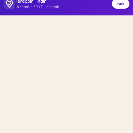
Terappin'i İndir
İndir
İlk seansın 500 TL indirimli!