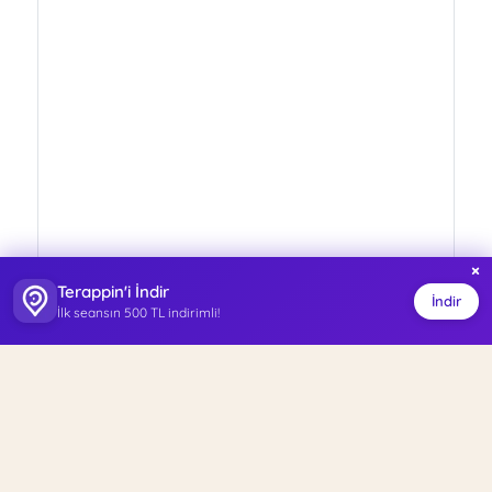
×
Terappin'i İndir
İndir
İlk seansın 500 TL indirimli!