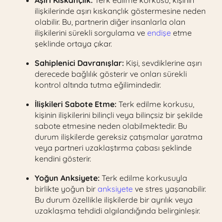
Aşırı Kıskançlık:
Terk edilme korkusu, kişinin
ilişkilerinde aşırı kıskançlık göstermesine neden
olabilir. Bu, partnerin diğer insanlarla olan
ilişkilerini sürekli sorgulama ve
endişe
etme
şeklinde ortaya çıkar.
Sahiplenici Davranışlar:
Kişi, sevdiklerine aşırı
derecede bağlılık gösterir ve onları sürekli
kontrol altında tutma eğilimindedir.
İlişkileri Sabote Etme:
Terk edilme korkusu,
kişinin ilişkilerini bilinçli veya bilinçsiz bir şekilde
sabote etmesine neden olabilmektedir. Bu
durum ilişkilerde gereksiz çatışmalar yaratma
veya partneri uzaklaştırma çabası şeklinde
kendini gösterir.
Yoğun Anksiyete:
Terk edilme korkusuyla
birlikte yoğun bir
anksiyete
ve stres yaşanabilir.
Bu durum özellikle ilişkilerde bir ayrılık veya
uzaklaşma tehdidi algılandığında belirginleşir.