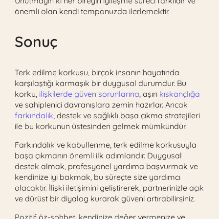
Unutmayın ki her bireyin iyileşme süreci farklıdır ve
önemli olan kendi temponuzda ilerlemektir.
Sonuç
Terk edilme korkusu, birçok insanın hayatında
karşılaştığı karmaşık bir duygusal durumdur. Bu
korku,
ilişkilerde güven sorunlarına
, aşırı
kıskançlığa
ve sahiplenici davranışlara zemin hazırlar. Ancak
farkındalık
, destek ve sağlıklı başa çıkma stratejileri
ile bu korkunun üstesinden gelmek mümkündür.
Farkındalık ve kabullenme, terk edilme korkusuyla
başa çıkmanın önemli ilk adımlarıdır. Duygusal
destek almak, profesyonel yardıma başvurmak ve
kendinize iyi bakmak, bu süreçte size yardımcı
olacaktır. İlişki iletişimini geliştirerek, partnerinizle açık
ve dürüst bir diyalog kurarak güveni artırabilirsiniz.
Pozitif öz-sohbet, kendinize değer vermenize ve