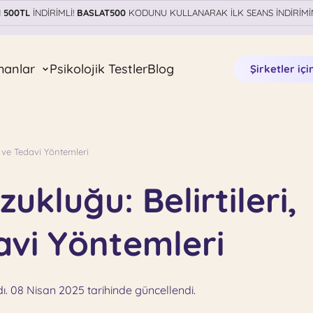
N
500TL
İNDİRİMLİ!
BASLAT500
KODUNU KULLANARAK İLK SEANS İNDİRİMİ
manlar
Psikolojik Testler
Blog
Şirketler içi
i ve Tedavi Yöntemleri
ukluğu: Belirtileri,
avi Yöntemleri
ı. 08 Nisan 2025 tarihinde güncellendi.