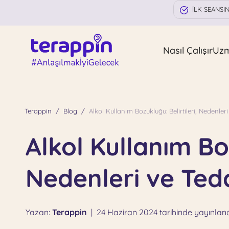
İLK SEANSI
Nasıl Çalışır
Uz
Terappin
Blog
Alkol Kullanım Bozukluğu: Belirtileri, Nedenler
Alkol Kullanım Boz
Nedenleri ve Ted
Yazan:
Terappin
|
24 Haziran 2024 tarihinde yayınland