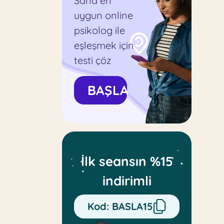
Sana en
uygun online
psikolog ile
eşleşmek için
testi çöz
BAŞLA
İlk seansın %15
indirimli
Kod:
BASLA15