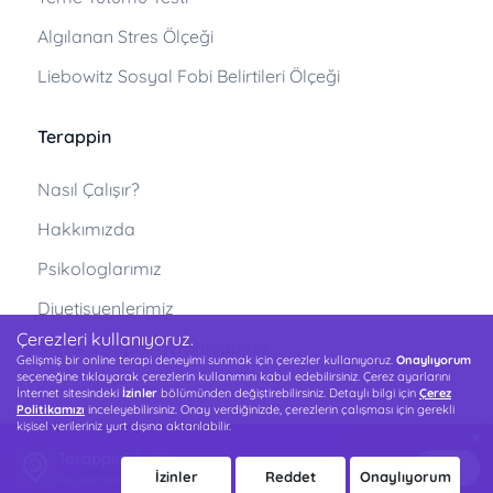
Algılanan Stres Ölçeği
Liebowitz Sosyal Fobi Belirtileri Ölçeği
Terappin
Nasıl Çalışır?
Hakkımızda
Psikologlarımız
Diyetisyenlerimiz
Çerezleri kullanıyoruz.
Sağlık ve Spor Uzmanlarımız
Gelişmiş bir online terapi deneyimi sunmak için çerezler kullanıyoruz.
Onaylıyorum
seçeneğine tıklayarak çerezlerin kullanımını kabul edebilirsiniz. Çerez ayarlarını
Kurumsal
İnternet sitesindeki
İzinler
bölümünden değiştirebilirsiniz. Detaylı bilgi için
Çerez
Politikamızı
inceleyebilirsiniz. Onay verdiğinizde, çerezlerin çalışması için gerekli
S.S.S.
kişisel verileriniz yurt dışına aktarılabilir.
×
Terappin'i İndir
Psikolojik Testler
İndir
İzinler
Reddet
Onaylıyorum
İlk seansın 500 TL indirimli!