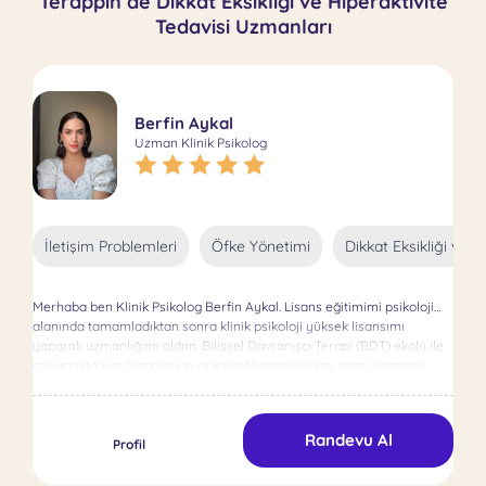
Terappin’de Dikkat Eksikliği ve Hiperaktivite
Tedavisi Uzmanları
Berfin Aykal
Uzman Klinik Psikolog
İletişim Problemleri
Öfke Yönetimi
Dikkat Eksikliği ve H
Merhaba ben Klinik Psikolog Berfin Aykal. Lisans eğitimimi psikoloji
alanında tamamladıktan sonra klinik psikoloji yüksek lisansımı
yaparak uzmanlığımı aldım. Bilişsel Davranışçı Terapi (BDT) ekolü ile
çalışmaktayım. Depresyon, anksiyete bozuklukları, stres yönetimi,
özgüven sorunları ve romantik ilişki problemleri gibi alanlarda
danışanlarıma destek olmaktayım. Uzmanlık alanım yetişkin
bireylerdir. Ayrıca psikolojik tesler konusunda eğitimlerim
Randevu Al
bulunmaktadır.
Profil