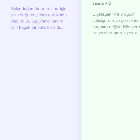
Seansı Aldı
Bulunduğum konum itibariyle
Diyetisyenimle 3 aydır
psikoloğa erişimim çok kolay
çalışıyorum ve gerçekten
değildi. Bu uygulama benim
hayatım değişti. Kilo ver
için büyük bir rahatlık oldu.
istiyordum ama hiçbir diy
Ayrıca terapinin istediğim
yaramıyordu. Şimdi hem 
ortamdan sağlanabilmesi
verdim hem de sağlıklı
danışmanlık sürecinde terapiyi
beslenme alışkanlığı kaz
yarıda kesme ihtimalimi de
Terappin sayesinde evi
ortadan kaldırdı, zira benim
çıkmadan profesyonel d
için zaten zor olan süreçlerde
alabiliyorum.
bir de kendimi toparlayıp
terapiye gitmek zaman zaman
daha zorlaşabiliyor. Terappin
bu açıdan benim için iyi bir
tercih oldu.