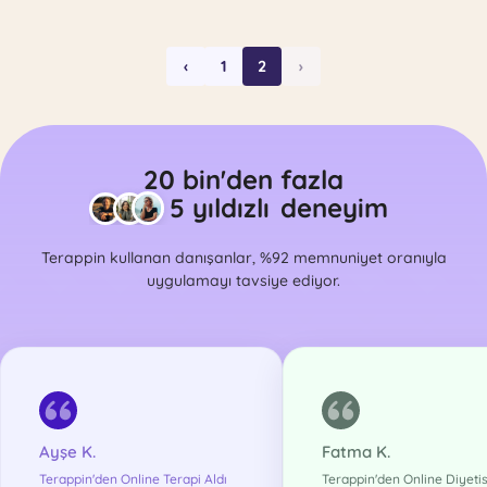
‹
1
2
›
20 bin'den fazla
5 yıldızlı
deneyim
Terappin kullanan danışanlar, %92 memnuniyet oranıyla
uygulamayı tavsiye ediyor.
Ayşe K.
Fatma K.
Terappin'den Online Terapi Aldı
Terappin'den Online Diyeti