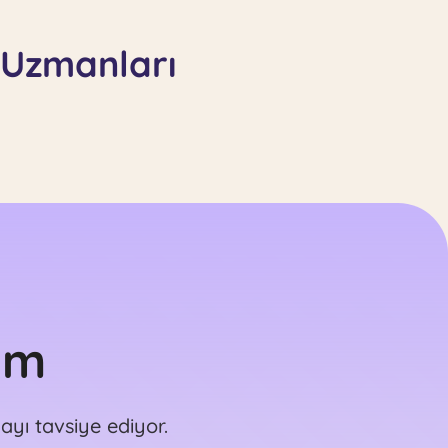
i Uzmanları
im
yı tavsiye ediyor.