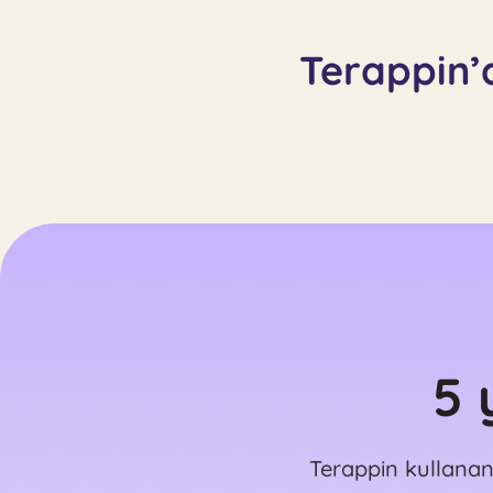
Terappin’d
5 y
Terappin kullanan