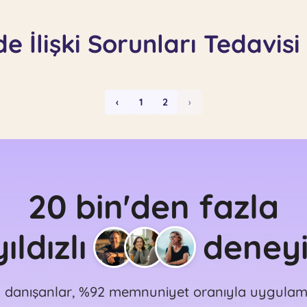
e İlişki Sorunları Tedavis
‹
1
2
›
20 bin'den fazla
ıldızlı
deney
 danışanlar, %92 memnuniyet oranıyla uygulama