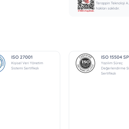
Terappin Teknoloji A
hakları saklıdır.
ISO 27001
ISO 15504 SP
Kişisel Veri Yönetim
Yazılım Süreç
Sistemi Sertifikalı
Değerlendirme S
Sertifikalı