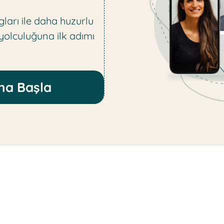
ları ile daha huzurlu
 yolculuğuna ilk adımı
na Başla