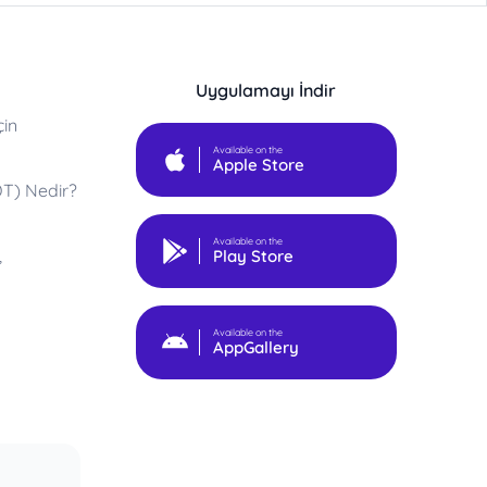
Uygulamayı İndir
çin
Available on the
Apple Store
DT) Nedir?
Available on the
,
Play Store
Available on the
AppGallery