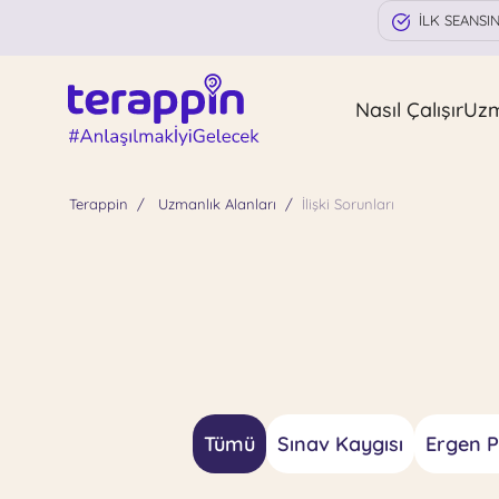
İLK SEANSI
Nasıl Çalışır
Uz
Terappin
Uzmanlık Alanları
İlişki Sorunları
Tümü
Sınav Kaygısı
Ergen Ps