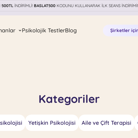
N
500TL
İNDİRİMLİ!
BASLAT500
KODUNU KULLANARAK İLK SEANS İNDİRİMİ
manlar
Psikolojik Testler
Blog
Şirketler içi
Kategoriler
ikolojisi
Yetişkin Psikolojisi
Aile ve Çift Terapisi