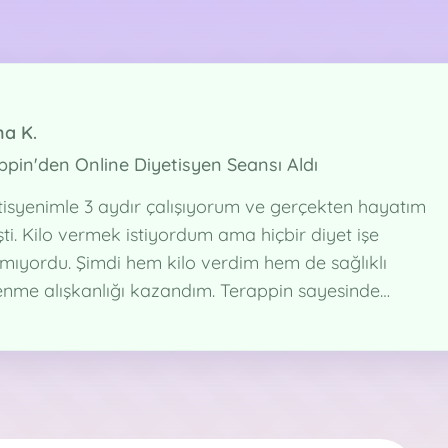
a K.
ppin'den Online Diyetisyen Seansı Aldı
tisyenimle 3 aydır çalışıyorum ve gerçekten hayatım
ti. Kilo vermek istiyordum ama hiçbir diyet işe
mıyordu. Şimdi hem kilo verdim hem de sağlıklı
enme alışkanlığı kazandım. Terappin sayesinde
den çıkmadan profesyonel destek alabiliyorum.