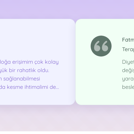
Fatm
Tera
loğa erişimim çok kolay
Diye
ük bir rahatlık oldu.
değiş
n sağlanabilmesi
yara
ıda kesme ihtimalimi de
besl
ten zor olan süreçlerde
evim
e gitmek zaman zaman
dan benim için iyi bir