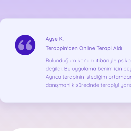
Ayşe K.
Terappin'den Online Terapi Aldı
Bulunduğum konum itibariyle psiko
değildi. Bu uygulama benim için büy
Ayrıca terapinin istediğim ortamda
danışmanlık sürecinde terapiyi yar
ortadan kaldırdı, zira benim için za
bir de kendimi toparlayıp terapiy
daha zorlaşabiliyor. Terappin bu açı
tercih oldu.