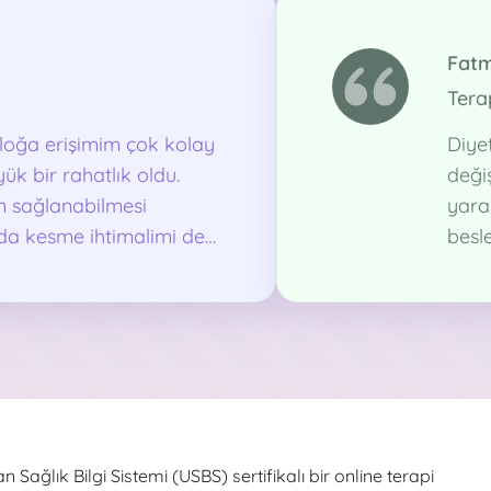
Fatm
Tera
loğa erişimim çok kolay
Diye
ük bir rahatlık oldu.
değiş
n sağlanabilmesi
yara
ıda kesme ihtimalimi de
besl
ten zor olan süreçlerde
evim
e gitmek zaman zaman
dan benim için iyi bir
 Sağlık Bilgi Sistemi (USBS) sertifikalı bir online terapi