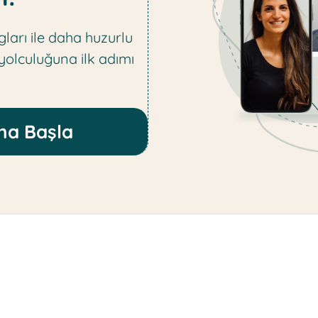
ları ile daha huzurlu
 yolculuğuna ilk adımı
na Başla