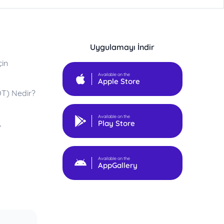
Uygulamayı İndir
çin
Available on the
Apple Store
DT) Nedir?
Available on the
,
Play Store
Available on the
AppGallery