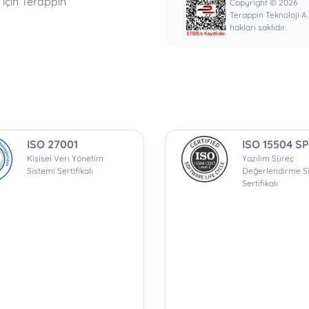
için Terappin
Copyright © 2026
Terappin Teknoloji A
hakları saklıdır.
ISO 27001
ISO 15504 SP
Kişisel Veri Yönetim
Yazılım Süreç
Sistemi Sertifikalı
Değerlendirme S
Sertifikalı