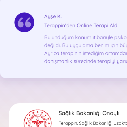
Ayşe K.
Terappin'den Online Terapi Aldı
Bulunduğum konum itibariyle psiko
değildi. Bu uygulama benim için büy
Ayrıca terapinin istediğim ortamda
danışmanlık sürecinde terapiyi yar
ortadan kaldırdı, zira benim için za
bir de kendimi toparlayıp terapiy
daha zorlaşabiliyor. Terappin bu açı
tercih oldu.
Sağlık Bakanlığı Onaylı
Terappin, Sağlık Bakanlığı Uzaktan