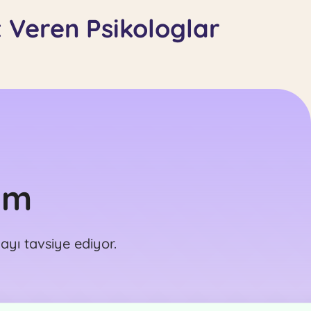
t Veren Psikologlar
im
yı tavsiye ediyor.