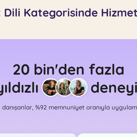
 Dili Kategorisinde Hizme
20 bin'den fazla
ıldızlı
deney
 danışanlar, %92 memnuniyet oranıyla uygulama