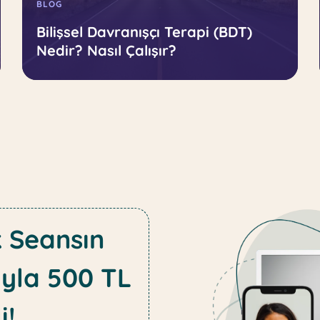
BLOG
Bilişsel Davranışçı Terapi (BDT)
Nedir? Nasıl Çalışır?
k Seansın
yla 500 TL
i!