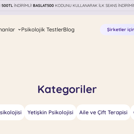
N
500TL
İNDİRİMLİ!
BASLAT500
KODUNU KULLANARAK İLK SEANS İNDİRİMİ
manlar
Psikolojik Testler
Blog
Şirketler içi
Kategoriler
ikolojisi
Yetişkin Psikolojisi
Aile ve Çift Terapisi