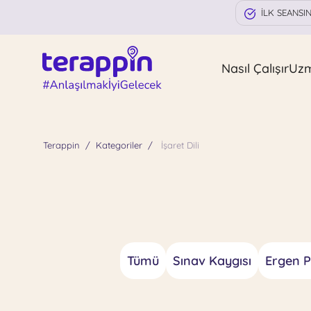
İLK SEANSI
Nasıl Çalışır
Uz
Terappin
Kategoriler
İşaret Dili
Tümü
Sınav Kaygısı
Ergen Ps