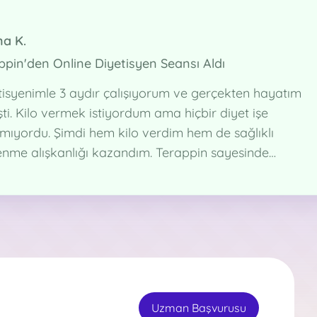
a K.
ppin'den Online Diyetisyen Seansı Aldı
tisyenimle 3 aydır çalışıyorum ve gerçekten hayatım
ti. Kilo vermek istiyordum ama hiçbir diyet işe
mıyordu. Şimdi hem kilo verdim hem de sağlıklı
enme alışkanlığı kazandım. Terappin sayesinde
den çıkmadan profesyonel destek alabiliyorum.
Uzman Başvurusu