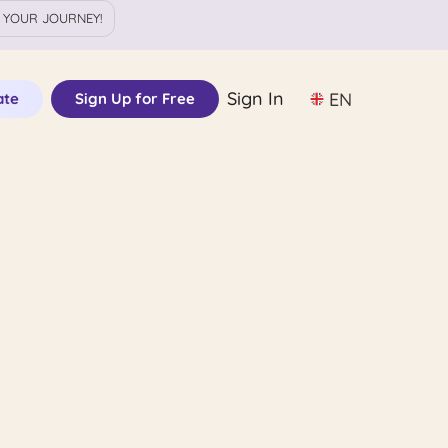
 YOUR JOURNEY!
Sign In
EN
ate
Sign Up for Free