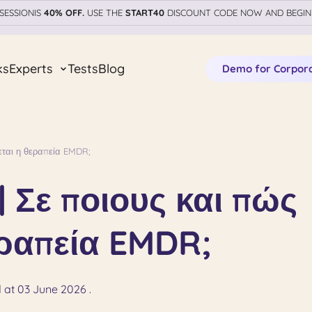
SESSIONIS
40% OFF.
USE THE
START40
DISCOUNT CODE NOW AND BEGIN
ks
Experts
Tests
Blog
Demo for Corpor
ζεται η θεραπεία EMDR;
 | Σε ποιους και πώς
εραπεία EMDR;
 at 03 June 2026 .