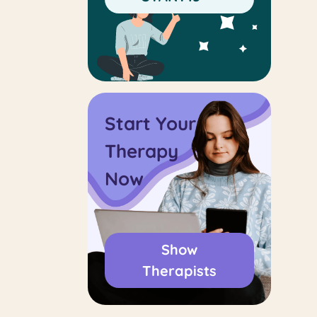
Start Your
Therapy
Now
Show
Therapists